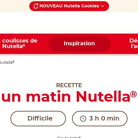
NOUVEAU Nutella Cookies
 coulisses de
Dé
Inspiration
®
Nutella
l'
Nutella
®
RECETTE
n matin Nutella
®
Difficile
3 h 0 min