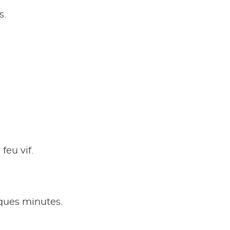
s.
feu vif.
lques minutes.