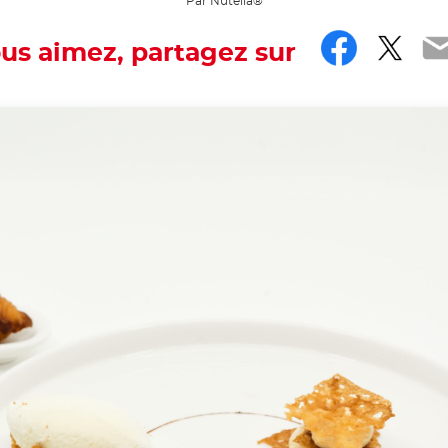
Par Nutella®
Faceb
Twit
E
ous aimez, partagez sur