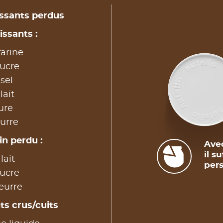
issants perdus
issants :
arine
sucre
sel
lait
ure
urre
in perdu :
Avec
il s
lait
pers
sucre
eurre
ts crus/cuits