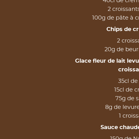
40cl de crèm
2 croissants
100g de pâte à c
Chips de c
2 croiss
20g de beur
Glace fleur de lait lev
croiss
35cl de 
15cl de 
75g de 
8g de levure
1 crois
Sauce chaude
150g de Nu