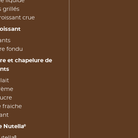
e liquide
 grillés
roissant crue
roissant
ants
re fondu
ure et chapelure de
ants
lait
crème
sucre
 fraiche
sant
®
 Nutella
®
tella