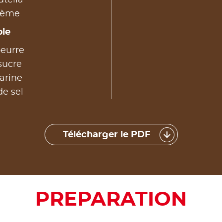
crème
le
beurre
sucre
arine
de sel
Télécharger le PDF
PREPARATION