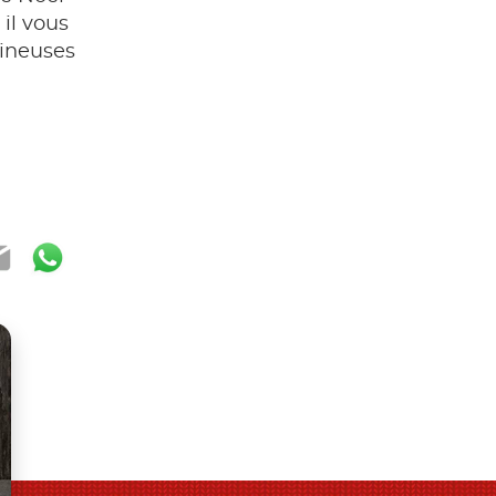
 il vous
mineuses
ook
ter
mail
WhatsApp