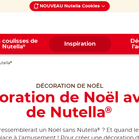
NOUVEAU Nutella Cookies
 coulisses de
Dé
Inspiration
®
Nutella
l'
tella
®
DÉCORATION DE NOËL
oration de Noël a
de Nutella
®
®
ressemblerait un Noël sans Nutella
? Et quand le
place à l’amusement ! Pour créer une décoration 