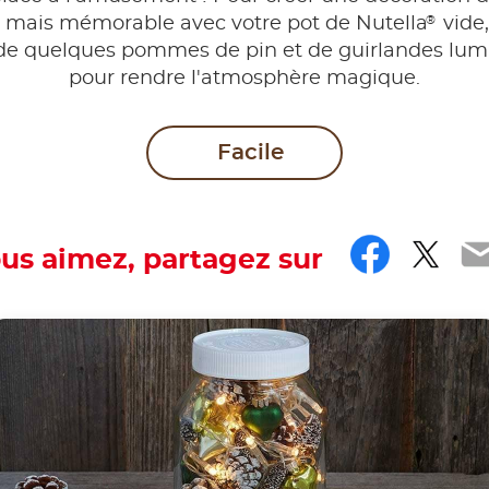
®
 mais mémorable avec votre pot de Nutella
vide,
 de quelques pommes de pin et de guirlandes lu
pour rendre l'atmosphère magique.
Facile
Faceb
Twit
E
ous aimez, partagez sur