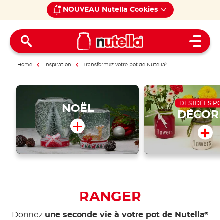
NOUVEAU Nutella Cookies
Open 
Home
Inspiration
Transformez votre pot de Nutella
®
DES IDÉES 
NOËL
DÉCOR
RANGER
Donnez
une seconde vie à votre pot de Nutella
®