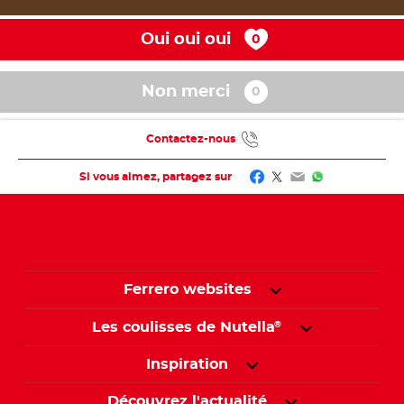
Oui oui oui
Non merci
Contactez-nous
Facebook
Twitter
Email
WhatsApp
Si vous aimez, partagez sur
Ferrero websites
Les coulisses de Nutella
®
Inspiration
Découvrez l'actualité