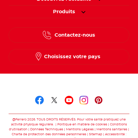
Produits
Contactez-nous
Choisissez votre pays
Suivez-nous sur
Suivez-nous sur facebo
Suivez-nous sur twit
Suivez-nous sur
Suivez-nous 
Suivez-nou
@Ferrero 2026. TOUS DROITS RÉSERVÉS. Pour votre santé pratiquez une
activité physique régulière.
Politique en matière de cookies
Conditions
d'utilisation
Données Techniques
Mentions Légales
Mentions sanitaires
Charte de protection des données personnelles
Sitemap
Accessibilité :