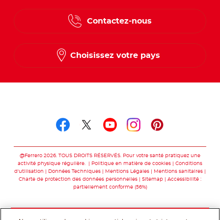
Contactez-nous
Choisissez votre pays
Suivez-nous sur
Suivez-nous sur facebo
Suivez-nous sur twit
Suivez-nous sur
Suivez-nous 
Suivez-nou
@Ferrero 2026. TOUS DROITS RÉSERVÉS. Pour votre santé pratiquez une
activité physique régulière.
Politique en matière de cookies
Conditions
d'utilisation
Données Techniques
Mentions Légales
Mentions sanitaires
Charte de protection des données personnelles
Sitemap
Accessibilité :
partiellement conforme (56%)