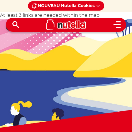
NOUVEAU Nutella Cookies
At least 3 links are needed within the map
Home
Découvrez l'actualité
Bonjour avec Nutella
®
Open 