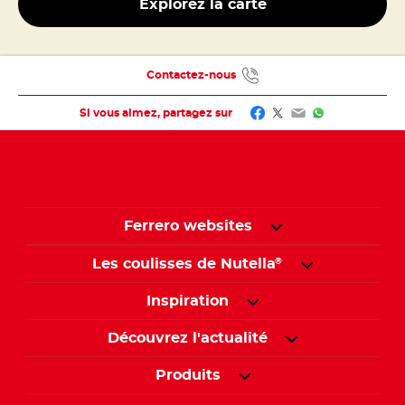
Explorez la carte
Contactez-nous
Facebook
Twitter
Email
WhatsApp
Si vous aimez, partagez sur
Ferrero websites
Les coulisses de Nutella
®
Inspiration
Découvrez l'actualité
Produits