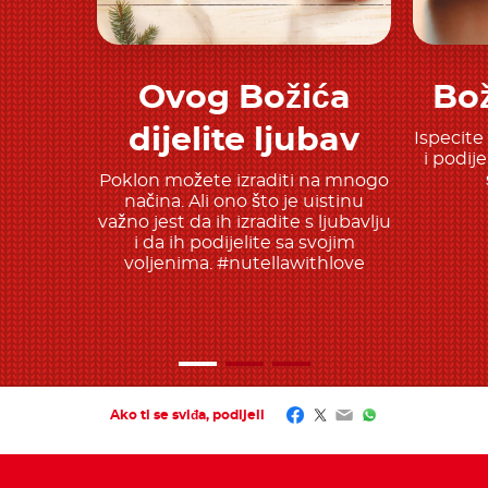
Ovog Božića
Bož
Saznajte više
dijelite ljubav
Ispecite
i podij
Poklon možete izraditi na mnogo
načina. Ali ono što je uistinu
važno jest da ih izradite s ljubavlju
i da ih podijelite sa svojim
voljenima. #nutellawithlove
Facebook
Twitter
Email
WhatsApp
Ako ti se sviđa, podijeli