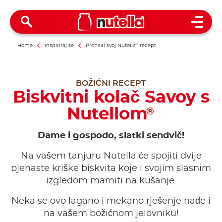
Open 
Home
Inspiriraj se
Pronađi svoj Nutella
®
recept
BOŽIĆNI RECEPT
Biskvitni kolač Savoy s
Nutellom
®
Dame i gospodo, slatki sendvič!
Na vašem tanjuru Nutella će spojiti dvije
pjenaste kriške biskvita koje i svojim slasnim
izgledom mamiti na kušanje.
Neka se ovo lagano i mekano rješenje nađe i
na vašem božićnom jelovniku!