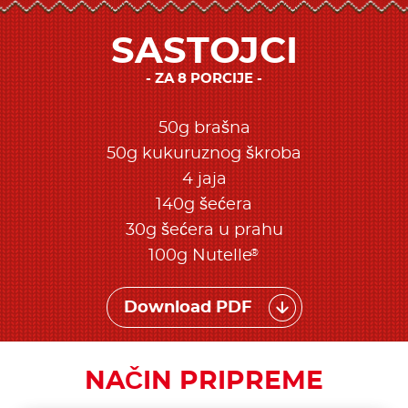
SASTOJCI
ZA 8 PORCIJE
50g brašna
50g kukuruznog škroba
4 jaja
140g šećera
30g šećera u prahu
®
100g Nutelle
Download PDF
NAČIN PRIPREME