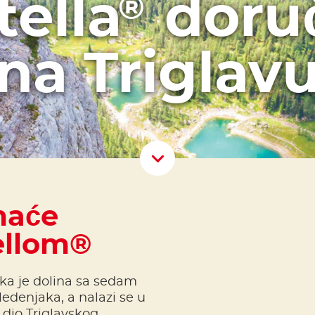
tella
doru
®
na Triglav
Scroll D
maće
tellom®
ska je dolina sa sedam
ledenjaka, a nalazi se u
 dio Triglavskog