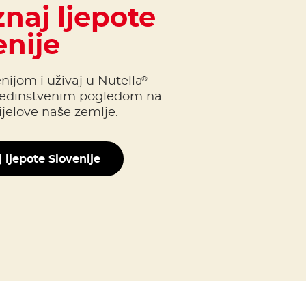
naj ljepote
enije
®
nijom i uživaj u Nutella
jedinstvenim pogledom na
ijelove naše zemlje.
 ljepote Slovenije