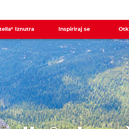
®
ella
Iznutra
Inspiriraj se
Otkr