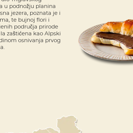
a u podnožju planina
sna jezera, poznata je i
, te bujnoj flori i
ićenih područja prirode
bila zaštićena kao Alpski
odinom osnivanja prvog
a.