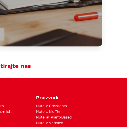
tirajte nas
Proizvodi
tro
Nutella Croissants
smijeh.
Nutella Muffin
Nutella
Plant-Based
®
Nutella sladoled