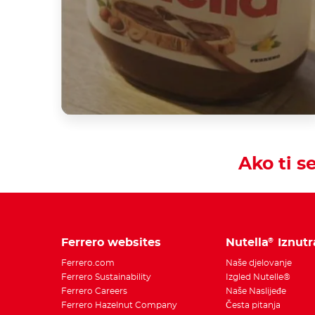
Ako ti se
Ferrero websites
Nutella
Iznutr
®
Ferrero.com
Naše djelovanje
Ferrero Sustainability
Izgled Nutelle®
Ferrero Careers
Naše Naslijeđe
Ferrero Hazelnut Company
Česta pitanja