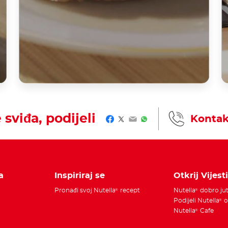
 sviđa, podijeli
Kontak
Facebook
Twitter
Email
WhatsApp
a
Inspiriraj se
Otkrij Vijesti
Pronađi svoj Nutella
recept
Nutella
dobro ju
®
®
Podijeli Nutella
o
®
Nutella
Cafe
®