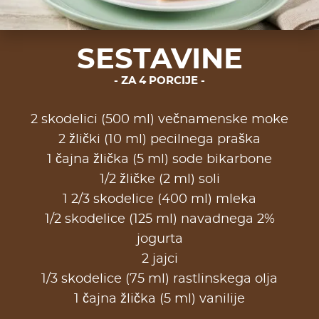
SESTAVINE
ZA 4 PORCIJE
2 skodelici (500 ml) večnamenske moke
2 žlički (10 ml) pecilnega praška
1 čajna žlička (5 ml) sode bikarbone
1/2 žličke (2 ml) soli
1 2/3 skodelice (400 ml) mleka
1/2 skodelice (125 ml) navadnega 2%
jogurta
2 jajci
1/3 skodelice (75 ml) rastlinskega olja
1 čajna žlička (5 ml) vanilije