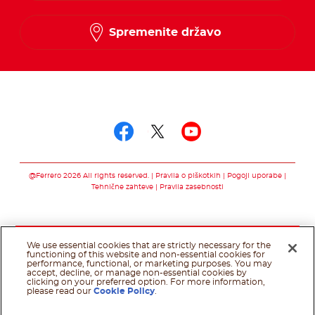
Spremenite državo
Sledi nam na
Sledi nam na faceb
Sledi nam na twi
Sledi nam na
@Ferrero 2026 All rights reserved.
Pravila o piškotkih
Pogoji uporabe
Tehnične zahteve
Pravila zasebnosti
We use essential cookies that are strictly necessary for the
functioning of this website and non-essential cookies for
performance, functional, or marketing purposes. You may
accept, decline, or manage non-essential cookies by
clicking on your preferred option. For more information,
please read our
Cookie Policy
.