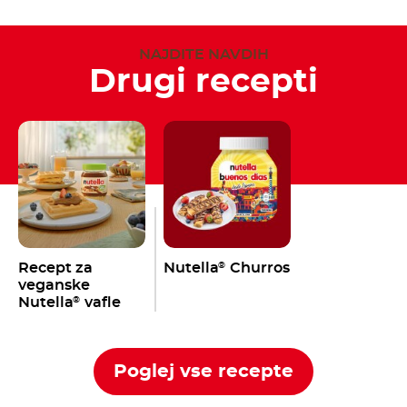
NAJDITE NAVDIH
Drugi recepti
Recept za
Nutella
Churros
®
veganske
Nutella
vafle
®
Poglej vse recepte