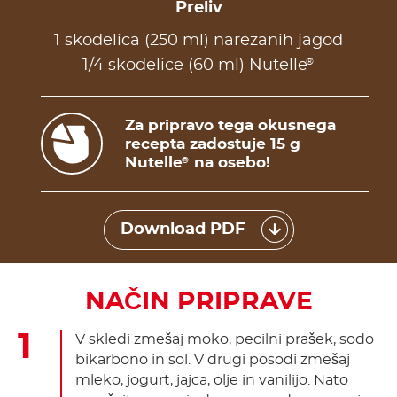
Preliv
1 skodelica (250 ml) narezanih jagod
®
1/4 skodelice (60 ml) Nutelle
Za pripravo tega okusnega
recepta zadostuje 15 g
Nutelle
na osebo!
®
Download PDF
NAČIN PRIPRAVE
V skledi zmešaj moko, pecilni prašek, sodo
bikarbono in sol. V drugi posodi zmešaj
mleko, jogurt, jajca, olje in vanilijo. Nato