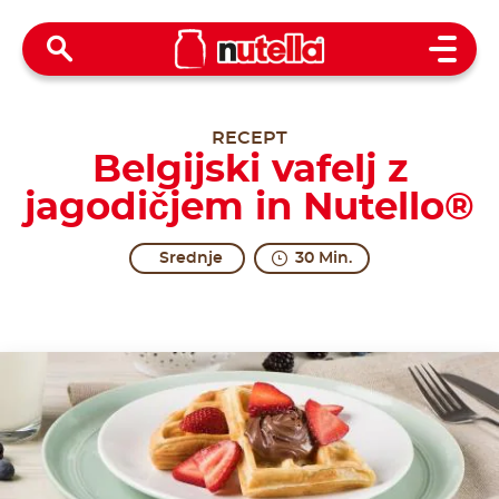
Open 
RECEPT
Belgijski vafelj z
jagodičjem in Nutello®
Srednje
30 Min.