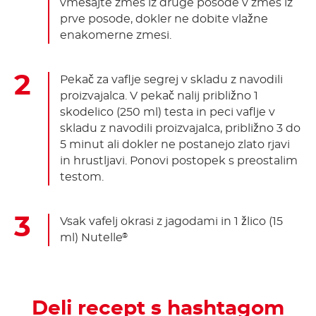
vmešajte zmes iz druge posode v zmes iz
prve posode, dokler ne dobite vlažne
enakomerne zmesi.
Pekač za vaflje segrej v skladu z navodili
proizvajalca. V pekač nalij približno 1
skodelico (250 ml) testa in peci vaflje v
skladu z navodili proizvajalca, približno 3 do
5 minut ali dokler ne postanejo zlato rjavi
in hrustljavi. Ponovi postopek s preostalim
testom.
Vsak vafelj okrasi z jagodami in 1 žlico (15
ml) Nutelle
®
Deli recept s hashtagom