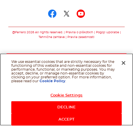
Sledi nam na
Sledi nam na faceb
Sledi nam na twi
Sledi nam na
@Ferrero 2026 All rights reserved.
Pravila o piškotkih
Pogoji uporabe
Tehnične zahteve
Pravila zasebnosti
We use essential cookies that are strictly necessary for the
functioning of this website and non-essential cookies for
performance, functional, or marketing purposes. You may
accept, decline, or manage non-essential cookies by
clicking on your preferred option. For more information,
please read our
Cookie Policy
.
Cookie Settings
DECLINE
ACCEPT