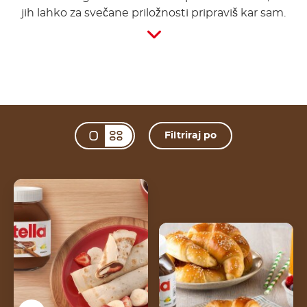
jih lahko za svečane priložnosti pripraviš kar sam.
Filtriraj po
Change view mode 
Zvite palačinke z
Nutello®
Nutella® krhki domači
rogljički