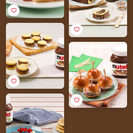
Dvobarvni piškoti z
Nutello®
Mali zvitki z Nutello® in
sladkornimi mrvicami
Mini palačinke z
Nutello® in sadjem