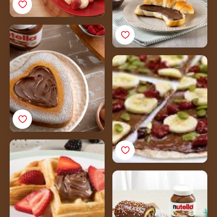
Mamin biskvit z Nutello
Tortilja pica z
Nutello<sup>®</sup> za
zajtrk
Belgijski vafelj z
jagodičjem in Nutello®
Karnevalska rulada z
Nutello®