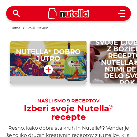
Open 
RECEPTI Z
Home
Poišči Navdih
PRESENE
SVOJE LJU
Z BOŽIČ
NUTELLA
DOBRO
®
RECEP
JUTRO
NUTELLA®
NJIMI DE
DELO SV
ROK.
NAŠLI SMO
9
RECEPTOV
Izberi svoje Nutella
®
recepte
Resno, kako dobra sta kruh in Nutella
? Vendar je
®
še toliko drugih kreativnih receptov z Nutello
, ki si
®