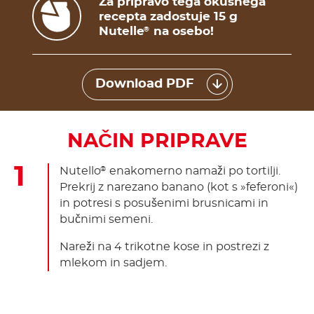
Za pripravo tega okusnega
recepta zadostuje 15 g
Nutelle
na osebo!
®
Download PDF
NAČIN PRIPRAVE
Nutello
enakomerno namaži po tortilji.
®
Prekrij z narezano banano (kot s »feferoni«)
in potresi s posušenimi brusnicami in
bučnimi semeni.
Nareži na 4 trikotne kose in postrezi z
mlekom in sadjem.