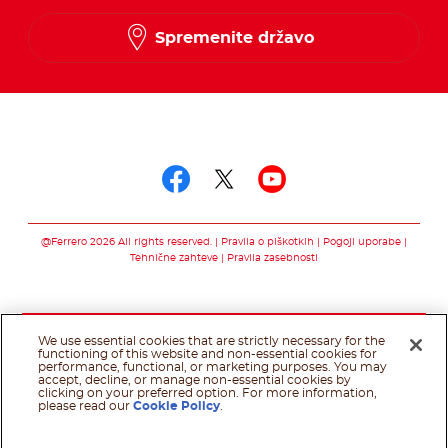
Spremenite državo
Sledi nam na
Sledi nam na faceb
Sledi nam na twi
Sledi nam na
@Ferrero 2026 All rights reserved.
Pravila o piškotkih
Pogoji uporabe
Tehnične zahteve
Pravila zasebnosti
We use essential cookies that are strictly necessary for the
functioning of this website and non-essential cookies for
performance, functional, or marketing purposes. You may
accept, decline, or manage non-essential cookies by
clicking on your preferred option. For more information,
please read our
Cookie Policy
.