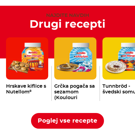
NAJDITE NAVDIH
Drugi recepti
Hrskave kiflice s
Grčka pogača sa
Tunnbröd -
Nutellom
sezamom
švedski som
®
(Koulouri
Thessalonikis)
Poglej vse recepte