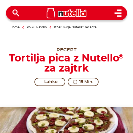
Open 
Home
Poišči Navdih
Izberi svoje Nutella
®
recepte
RECEPT
Tortilja pica z Nutello
®
za zajtrk
Lahko
15 Min.