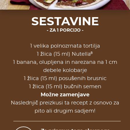
SESTAVINE
ZA 1 PORCIJO
1 velika polnozrnata tortilja
®
1 žlica (15 ml) Nutella
1 banana, olupljena in narezana na 1 cm
debele kolobarje
1 žlica (15 ml) posušenih brusnic
1 žlica (15 ml) bučnih semen
Možne zamenjave
Naslednjič preizkusi ta recept z osnovo za
pito ali drugim sadjem!