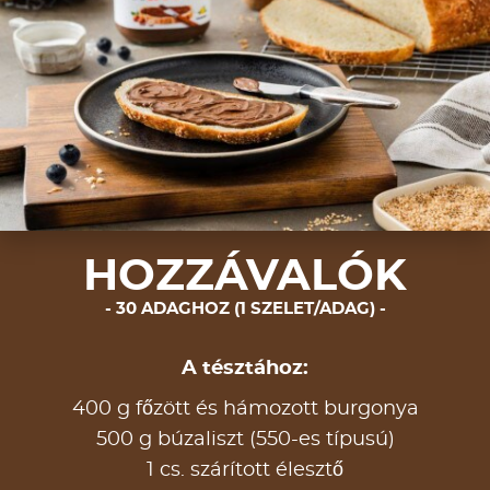
HOZZÁVALÓK
30 ADAGHOZ (1 SZELET/ADAG)
A tésztához:
400 g főzött és hámozott burgonya
500 g búzaliszt (550-es típusú)
1 cs. szárított élesztő