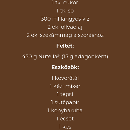
1 tk. cukor
1 tk. só
300 ml langyos víz
2 ek. olívaolaj
2 ek. szezámmag a szóráshoz
Feltét:
®
450 g Nutella
(15 g adagonként)
Eszközök:
1 keverőtál
1 kézi mixer
1 tepsi
1 sütőpapír
1 konyharuha
1 ecset
1 kés