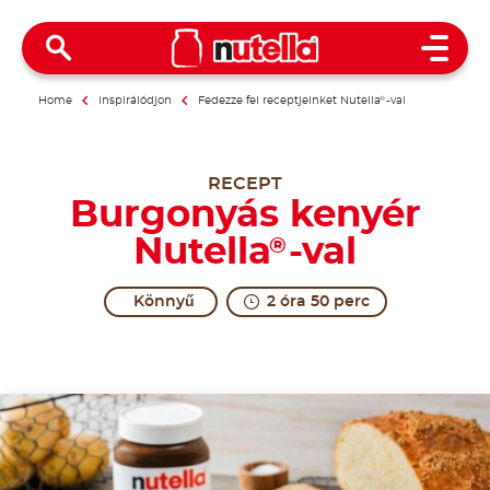
Open 
Home
Inspirálódjon
Fedezze fel receptjeinket Nutella
®
-val
RECEPT
Burgonyás kenyér
Nutella
-val
®
Könnyű
2 óra 50 perc