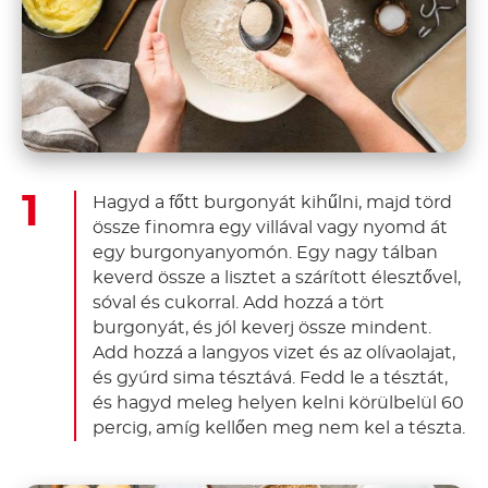
Hagyd a főtt burgonyát kihűlni, majd törd
össze finomra egy villával vagy nyomd át
egy burgonyanyomón. Egy nagy tálban
keverd össze a lisztet a szárított élesztővel,
sóval és cukorral. Add hozzá a tört
burgonyát, és jól keverj össze mindent.
Add hozzá a langyos vizet és az olívaolajat,
és gyúrd sima tésztává. Fedd le a tésztát,
és hagyd meleg helyen kelni körülbelül 60
percig, amíg kellően meg nem kel a tészta.