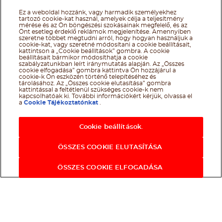
Ez a weboldal hozzánk, vagy harmadik személyekhez
tartozó cookie-kat használ, amelyek célja a teljesítmény
mérése és az Ön böngészési szokásainak megfelelő, és az
Önt esetleg érdeklő reklámok megjelenítése. Amennyiben
szeretne többet megtudni arról, hogy hogyan használjuk a
cookie-kat, vagy szeretné módosítani a cookie beállításait,
kattintson a „Cookie beállítások” gombra. A cookie
beállításait bármikor módosíthatja a cookie
szabályzatunkban leírt iránymutatás alapján. Az „Összes
cookie elfogadása” gombra kattintva Ön hozzájárul a
cookie-k Ön eszközén történő telepítéséhez és
tárolásához. Az „Összes cookie elutasítása” gombra
kattintással a feltétlenül szükséges cookie-k nem
kapcsolhatóak ki. További információkért kérjük, olvassa el
a
Cookie Tájékoztatónkat
.
Cookie beállítások.
ÖSSZES COOKIE ELUTASÍTÁSA
ÖSSZES COOKIE ELFOGADÁSA