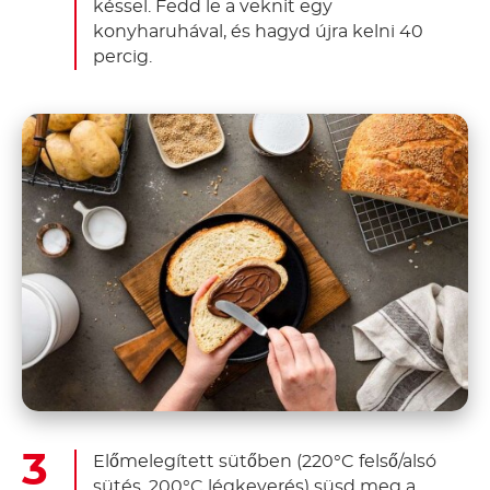
késsel. Fedd le a veknit egy
konyharuhával, és hagyd újra kelni 40
percig.
Előmelegített sütőben (220°C felső/alsó
sütés, 200°C légkeverés) süsd meg a