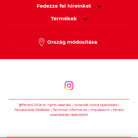
Fedezze fel híreinket
Termékek
Ország módosítása
Kövessen minket
Kövessen minket
@Ferrero 2026 All rights reserved.
Nutella® cookie tájékoztató
Felhasználás Feltételei
Technikai információk
Impresszum
Ferrero
adatkezelési tájékoztató