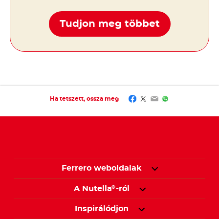
Tudjon meg többet
Facebook
Twitter
Email
WhatsApp
Ha tetszett, ossza meg
Ferrero weboldalak
A Nutella
-ról
®
Inspirálódjon