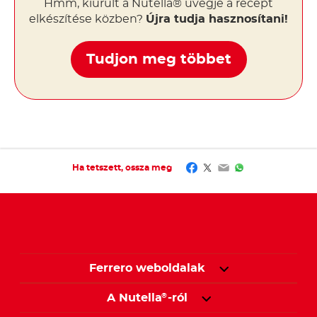
Hmm, kiürült a Nutella® üvegje a recept
elkészítése közben?
Újra tudja hasznosítani!
Tudjon meg többet
Facebook
Twitter
Email
WhatsApp
Ha tetszett, ossza meg
Ferrero weboldalak
A Nutella
-ról
®