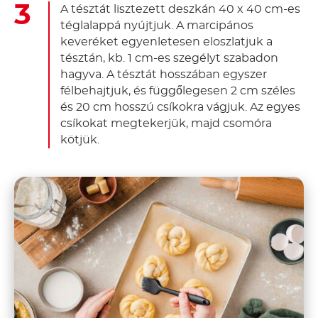
A tésztát lisztezett deszkán 40 x 40 cm-es
téglalappá nyújtjuk. A marcipános
keveréket egyenletesen eloszlatjuk a
tésztán, kb. 1 cm-es szegélyt szabadon
hagyva. A tésztát hosszában egyszer
félbehajtjuk, és függőlegesen 2 cm széles
és 20 cm hosszú csíkokra vágjuk. Az egyes
csíkokat megtekerjük, majd csomóra
kötjük.