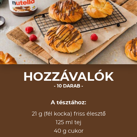
HOZZÁVALÓK
10 DARAB
A tésztához:
21 g (fél kocka) friss élesztő
125 ml tej
40 g cukor