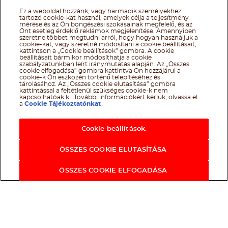
Ez a weboldal hozzánk, vagy harmadik személyekhez
tartozó cookie-kat használ, amelyek célja a teljesítmény
mérése és az Ön böngészési szokásainak megfelelő, és az
Önt esetleg érdeklő reklámok megjelenítése. Amennyiben
szeretne többet megtudni arról, hogy hogyan használjuk a
cookie-kat, vagy szeretné módosítani a cookie beállításait,
kattintson a „Cookie beállítások” gombra. A cookie
beállításait bármikor módosíthatja a cookie
szabályzatunkban leírt iránymutatás alapján. Az „Összes
cookie elfogadása” gombra kattintva Ön hozzájárul a
cookie-k Ön eszközén történő telepítéséhez és
tárolásához. Az „Összes cookie elutasítása” gombra
kattintással a feltétlenül szükséges cookie-k nem
kapcsolhatóak ki. További információkért kérjük, olvassa el
a
Cookie Tájékoztatónkat
.
Cookie beállítások.
ÖSSZES COOKIE ELUTASÍTÁSA
ÖSSZES COOKIE ELFOGADÁSA