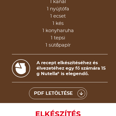
1 kanál
1 nyújtófa
1 ecset
1 kés
1 konyharuha
1 tepsi
1 sütőpapír
A recept elkészítéséhez és
élvezetéhez egy fő számára 15
g Nutella
is elegendő.
®
PDF LETÖLTÉSE
ELKÉSZÍTÉS