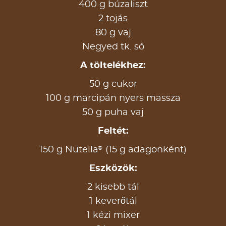
400 g búzaliszt
2 tojás
80 g vaj
Negyed tk. só
A töltelékhez:
50 g cukor
100 g marcipán nyers massza
50 g puha vaj
Feltét:
®
150 g Nutella
(15 g adagonként)
Eszközök:
2 kisebb tál
1 keverőtál
1 kézi mixer