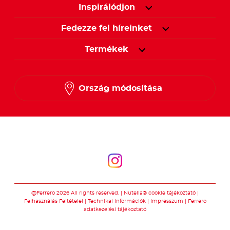
Inspirálódjon
Fedezze fel híreinket
Termékek
Ország módosítása
Kövessen minket
Kövessen minket
@Ferrero 2026 All rights reserved.
Nutella® cookie tájékoztató
Felhasználás Feltételei
Technikai információk
Impresszum
Ferrero
adatkezelési tájékoztató