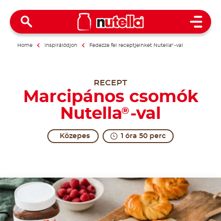
Open 
Home
Inspirálódjon
Fedezze fel receptjeinket Nutella
®
-val
RECEPT
Marcipános csomók
Nutella
-val
®
Közepes
1 óra 50 perc