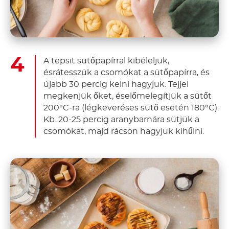
A tepsit sütőpapírral kibéleljük,
ésrátesszük a csomókat a sütőpapírra, és
újabb 30 percig kelni hagyjuk. Tejjel
megkenjük őket, éselőmelegítjük a sütőt
200°C-ra (légkeveréses sütő esetén 180°C).
Kb. 20-25 percig aranybarnára sütjük a
csomókat, majd rácson hagyjuk kihűlni.