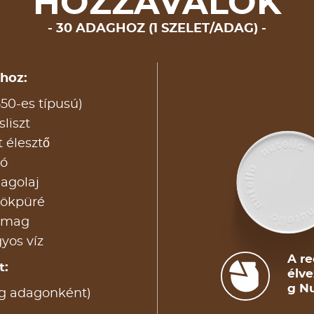
HOZZÁVALÓK
30 ADAGHOZ (1 SZELET/ADAG)
ához:
550-es típusú)
sliszt
tt élesztő
só
agolaj
tökpüré
ökmag
yos víz
A re
t:
élve
g Nu
 g adagonként)