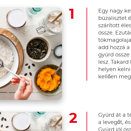
Egy nagy ke
búzalisztet é
szárított éle
össze. Ezutá
tökmagolajat
add hozzá a 
gyúrd össze
lesz. Takard
helyen kelni
kellően meg 
Gyúrd át a té
a levegőt, é
Gyúrd jól ö