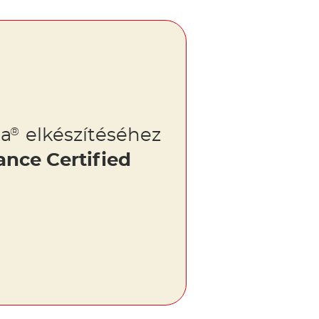
la
elkészítéséhez
®
ance Certified