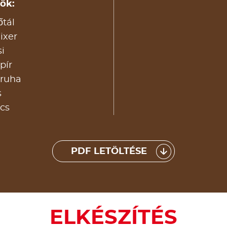
ök:
őtál
ixer
si
pír
aruha
s
cs
PDF LETÖLTÉSE
ELKÉSZÍTÉS