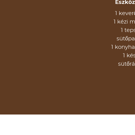
Eszköz
1 kever
1 kézi m
1 tep
sütőpa
1 konyh
1 ké
sütőrá