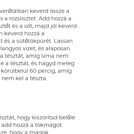
verőtálban keverd össze a
s a rozslisztet. Add hozzá a
sztőt és a sót, majd jól keverd
n keverd hozzá a
 és a sütőtökpürét. Lassan
langyos vizet, és alaposan
 a tésztát, amíg sima nem
 le a tésztát, és hagyd meleg
 körülbelül 60 percig, amíg
nem kel a tészta.
sztát, hogy kiszorítsd belőle
s add hozzá a tökmagot.
ssze, hogy a magok