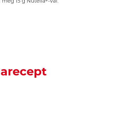
®
j meg 15 g Nutella
-val.
larecept