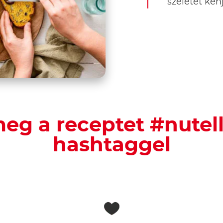
szeletet ken
eg a receptet #nutel
hashtaggel