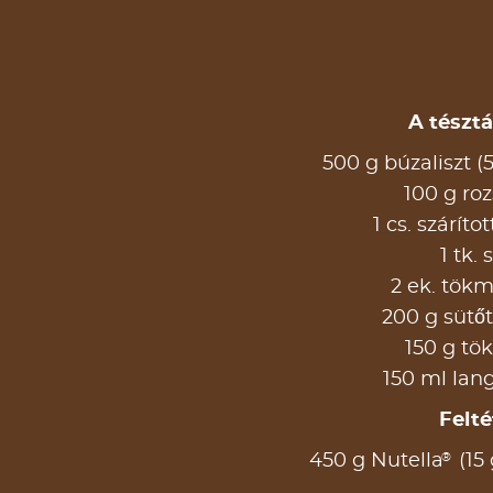
A tészt
500 g búzaliszt (
100 g roz
1 cs. száríto
1 tk. 
2 ek. tökm
200 g sütő
150 g t
150 ml lang
Felté
®
450 g Nutella
(15