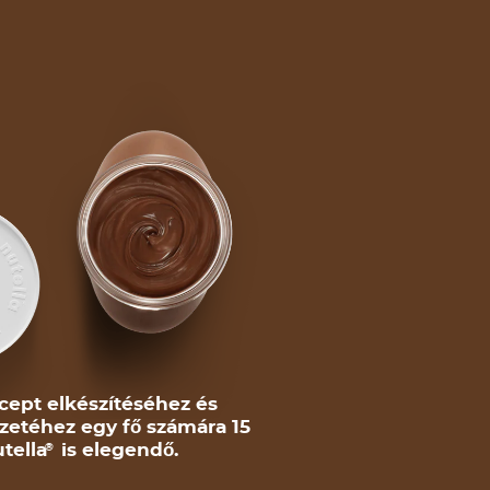
cept elkészítéséhez és
zetéhez egy fő számára 15
tella
is elegendő.
®