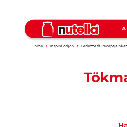
A
Home
Inspirálódjon
Fedezze fel receptjeinket
Tökma
Ha