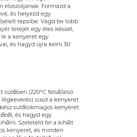
n eloszoljanak. Formázd a
ivé, és helyezd egy
 bélelt tepsibe. Vágd be több
yér tetejét egy éles késsel,
le a kenyeret egy
l, és hagyd újra kelni 30
t sütőben (220°C felső/alsó
 légkeverés) süsd a kenyeret
A kész sütőtökmagos kenyeret
tőből, és hagyd egy
hűlni. Szeleteld fel a kihűlt
s kenyeret, és minden