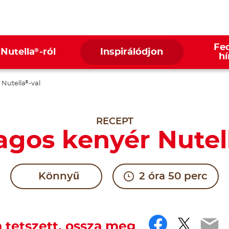
Fed
®
 Nutella
-ról
Inspirálódjon
hí
 Nutella
-val
®
RECEPT
gos kenyér Nutel
Könnyű
2 óra 50 perc
Faceboo
Twitt
Em
 tetszett, ossza meg