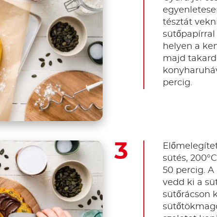
egyenletese
tésztát vekn
sütőpapírral
helyen a ken
majd takard 
konyharuháva
percig.
Előmelegítet
sütés, 200°C
50 percig. 
vedd ki a sü
sütőrácson ki
sütőtökmago