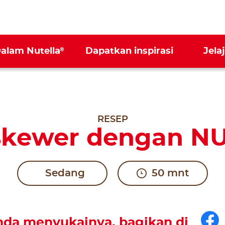
®
Dalam Nutella
Dapatkan inspirasi
Jela
RESEP
skewer dengan N
Sedang
50 mnt
Fa
nda menyukainya, bagikan di