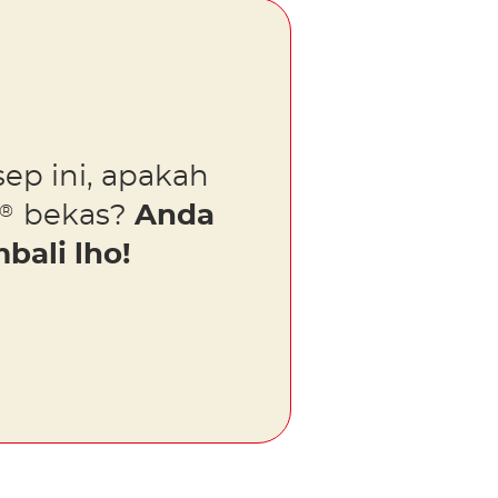
ep ini, apakah
a
bekas?
Anda
®
ali lho!