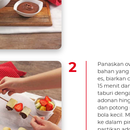
Panaskan ov
bahan yang 
es, biarkan
15 menit dan
taburi deng
adonan hing
dan potong 
bola kecil. 
ke dalam pir
pastikan ad