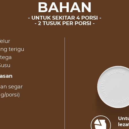
BAHAN
UNTUK SEKITAR 4 PORSI
2 TUSUK PER PORSI
Telur
ng terigu
ntega
Susu
iasan
an segar
 g/porsi)
Unt
leza