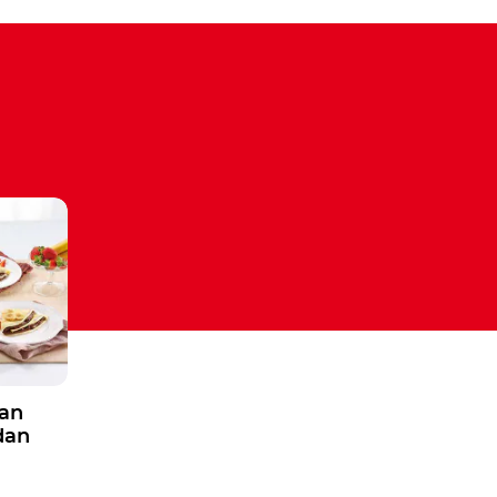
an
an