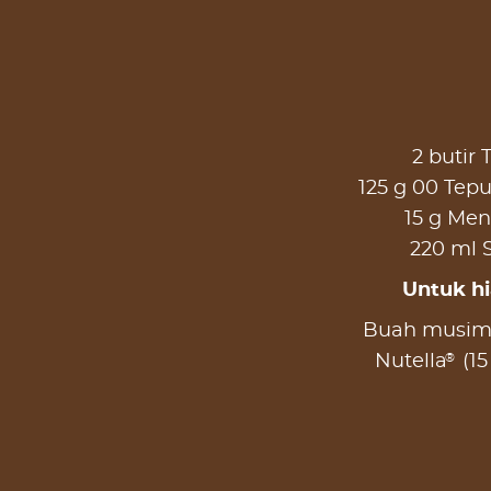
2 butir 
125 g 00 Tepu
15 g Me
220 ml 
Untuk h
Buah musim
®
Nutella
(15