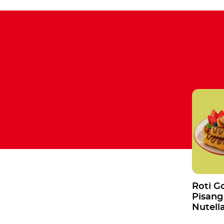
Roti G
Pisang
Nutell