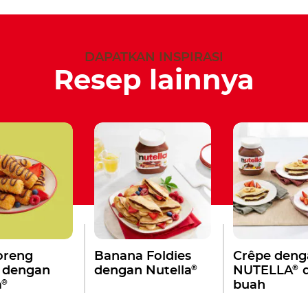
DAPATKAN INSPIRASI
Resep lainnya
oreng
Banana Foldies
Crêpe deng
®
®
 dengan
dengan Nutella
NUTELLA
d
®
a
buah