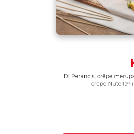
Di Perancis, crêpe merup
®
crêpe Nutella
i