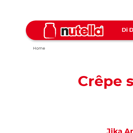
Di 
Home
Crêpe 
Jika A