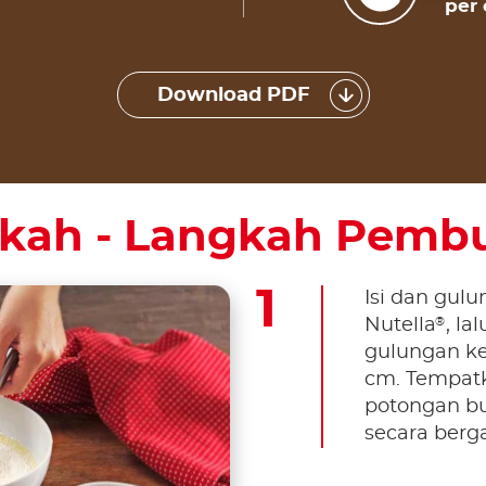
per 
Download PDF
kah - Langkah Pemb
Isi dan gulu
®
Nutella
, l
gulungan ke
cm. Tempat
potongan bu
secara berga