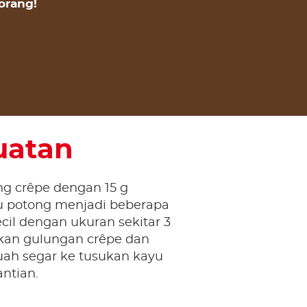
orang!
uatan
ng crêpe dengan 15 g
alu potong menjadi beberapa
cil dengan ukuran sekitar 3
kan gulungan crêpe dan
ah segar ke tusukan kayu
ntian.