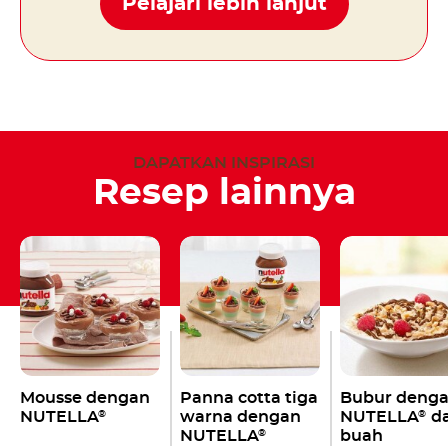
Pelajari lebih lanjut
DAPATKAN INSPIRASI
Resep lainnya
Mousse dengan
Panna cotta tiga
Bubur deng
NUTELLA
warna dengan
NUTELLA
d
®
®
NUTELLA
buah
®