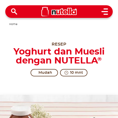
Open 
Home
RESEP
Yoghurt dan Muesli
dengan NUTELLA
®
Mudah
10 mnt