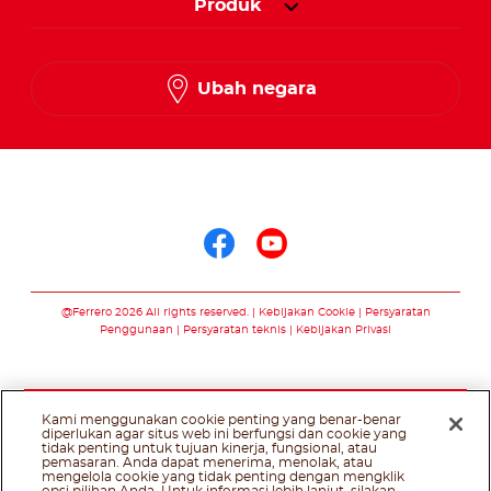
Produk
Ubah negara
Ikuti kami di
Ikuti kami di face
Ikuti kami di 
@Ferrero 2026 All rights reserved.
Kebijakan Cookie
Persyaratan
Penggunaan
Persyaratan teknis
Kebijakan Privasi
Kami menggunakan cookie penting yang benar-benar
diperlukan agar situs web ini berfungsi dan cookie yang
tidak penting untuk tujuan kinerja, fungsional, atau
pemasaran. Anda dapat menerima, menolak, atau
mengelola cookie yang tidak penting dengan mengklik