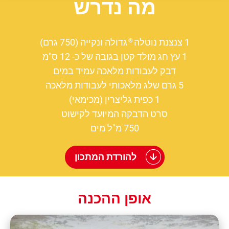
מה נדרש
1 צנצנת נוטלה
גדולה ונקייה (750 גרם)
®
1 עץ חג מולד קטן בגובה של כ- 12 ס"מ
דבק לעבודות מלאכה עמיד במים
5 גרם שלג מלאכותי לעבודות מלאכה
1 כפית גליצרין (מכימאי)
סרט הדבקה המיועד לקישוט
750 מ"ל מים
להורדת המתכון
אופן ההכנה