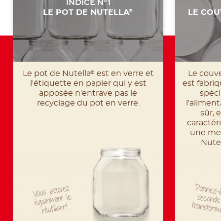
INDICE N°1
LE POT DE NUTELLA
LE COU
®
Le pot de Nutella
est en verre et
Le couve
®
l'étiquette en papier qui y est
est fabriq
apposée n'entrave pas le
spéc
recyclage du pot en verre.
l'aliment
sûr, 
caractér
une mei
Nute
Donnez-l
seconde
Vous pouvez
également le
transform
réutiliser!