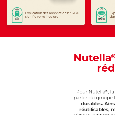
Explication des abréviations* : GL70
Exp
signifie verre incolore
sig
Nutella
réd
®
Pour Nutella
, l
partie du groupe 
durables. Ain
réutilisables,