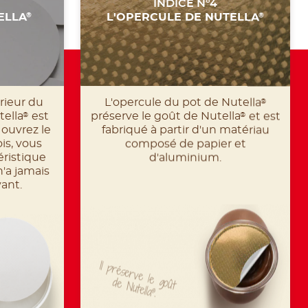
INDICE N°4
ELLA
L'OPERCULE DE NUTELLA
®
®
érieur du
L'opercule du pot de Nutella
®
tella
est
préserve le goût de Nutella
et est
®
®
 ouvrez le
fabriqué à partir d'un matériau
is, vous
composé de papier et
éristique
d'aluminium.
n'a jamais
ant.
Il
préserve
le
goût
de
N
utella
.
®