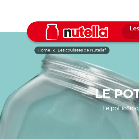
Les
Home
Les coulisses de Nutella
®
LE PO
Le pot icôni