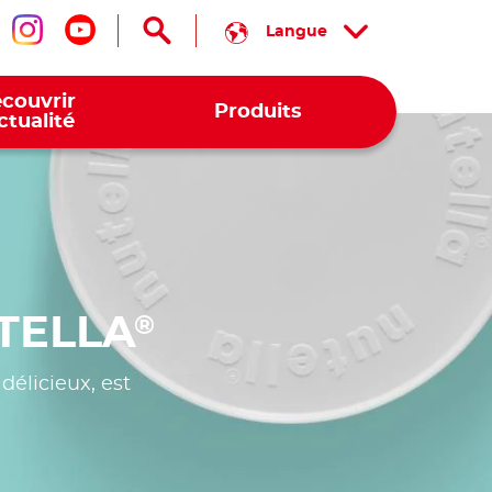
Langue
us suivre sur facebook
Nous suivre sur instagram
Nous suivre sur youtube
couvrir
Produits
actualité
TELLA
®
délicieux, est