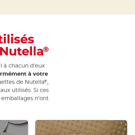
ilisés
 Nutella
®
l à chacun d'eux
formément à votre
®
uettes de Nutella
,
x utilisés. Si ces
es emballages n'ont