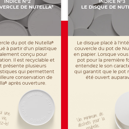
INDICE N°2
INDICE N°3
VERCLE DE NUTELLA
LE DISQUE DE NUT
®
rcle du pot de Nutella
Le disque placé à l'int
®
ué à partir d'un plastique
couvercle du pot de Nu
ialement conçu pour
en papier. Lorsque vous
ation. Il est recyclable et
pot pour la première fo
et présente plusieurs
entendez le son caract
istiques qui permettent
qui garantit que le pot 
lleure conservation de
été ouvert auparav
lla
après ouverture.
®
Un
mini
mu
m
de
déc
hets
pour
ui une
 vie,
la
ez-le!
poubelle.