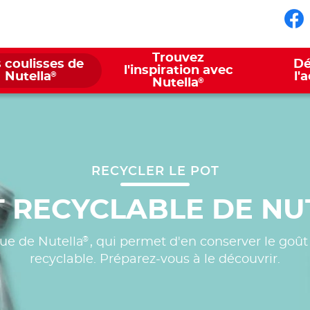
No
Trouvez
 coulisses de
Dé
l'inspiration avec
®
Nutella
l'
®
Nutella
RECYCLER LE POT
T RECYCLABLE DE NU
®
que de Nutella
, qui permet d'en conserver le goût 
recyclable. Préparez-vous à le découvrir.