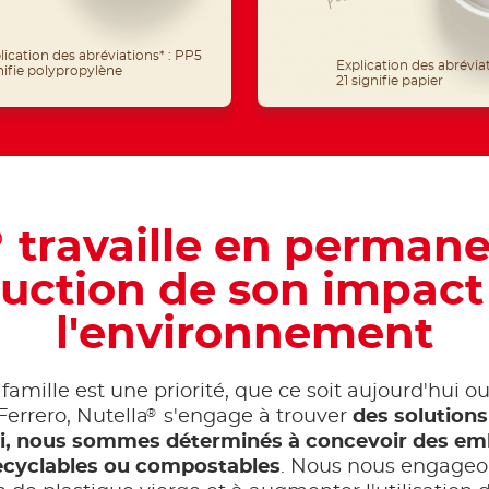
lication des abréviations* : PP5
Explication des abrévia
nifie polypropylène
21 signifie papier
travaille en permane
®
uction de son impact
l'environnement
a famille est une priorité, que ce soit aujourd'hui 
®
Ferrero, Nutella
s'engage à trouver
des solutions
si, nous sommes déterminés à concevoir des em
 recyclables ou compostables
. Nous nous engageo