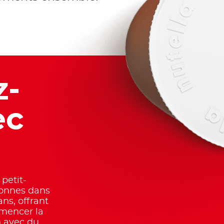
z-
ec
 petit-
sonnes dans
ns, offrant
mencer la
n avec du