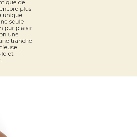
ntique de
 encore plus
é unique.
une seule
 pur plaisir.
ron une
r une tranche
icieuse
le et
.