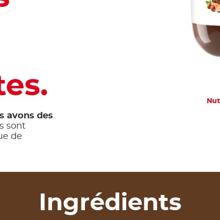
tes.
Nut
s avons des
us sont
ue de
Ingrédients