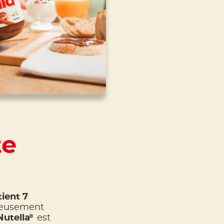
te
ient 7
neusement
®
Nutella
est