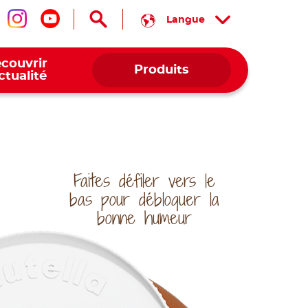
Langue
us suivre sur facebook
Nous suivre sur instagram
Nous suivre sur youtube
couvrir
Produits
actualité