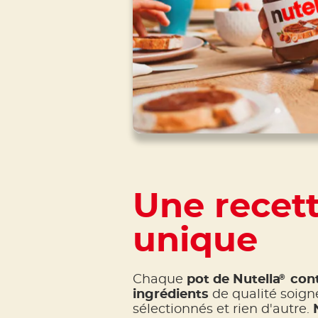
Une recet
unique
®
Chaque
pot de Nutella
cont
ingrédients
de qualité soig
sélectionnés et rien d'autre.