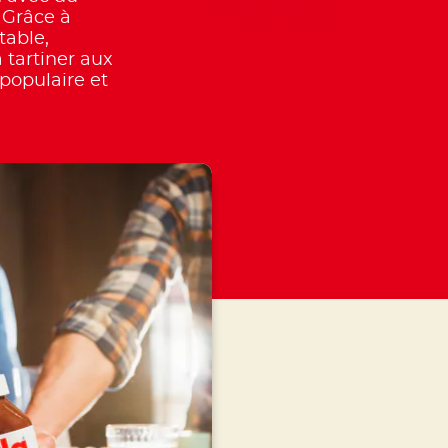
 Grâce à
table,
 tartiner aux
 populaire et