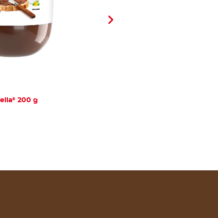
®
ella
200 g