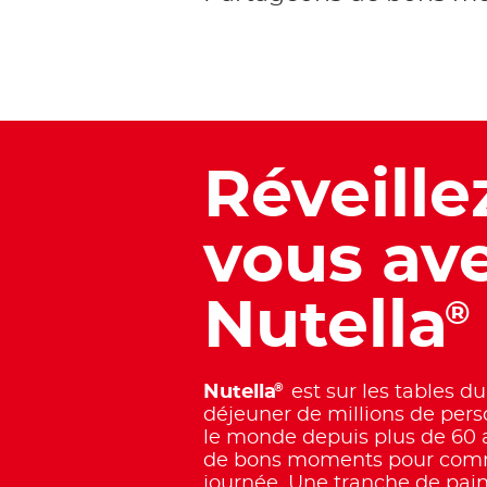
Réveille
vous av
Nutella
®
®
Nutella
est sur les tables du
déjeuner de millions de per
le monde depuis plus de 60 a
de bons moments pour com
journée. Une tranche de pai