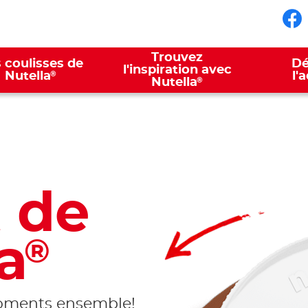
No
Trouvez
 coulisses de
Dé
l'inspiration avec
®
Nutella
l'
®
Nutella
 de
a
®
oments ensemble!