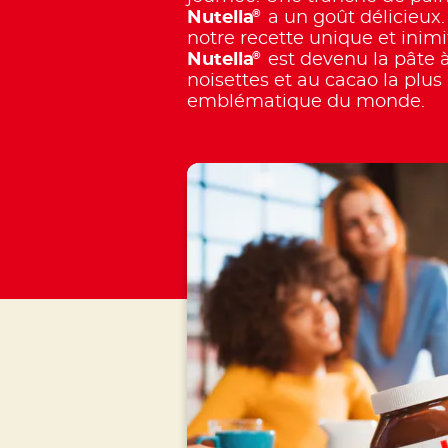
®
Nutella
a un goût délicieux.
notre recette unique et inimi
®
Nutella
est devenu la pâte à
noisettes et au cacao la plus
emblématique du monde.