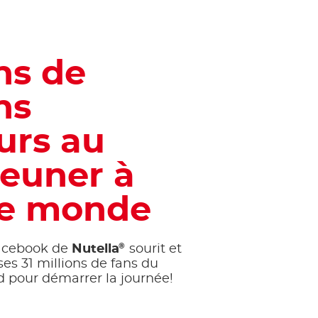
ns de
ns
urs au
jeuner à
 le monde
®
Facebook de
Nutella
sourit et
 ses 31 millions de fans du
d pour démarrer la journée!