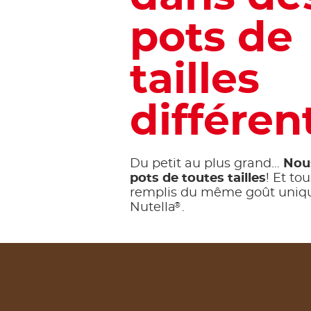
pots de
tailles
différen
Du petit au plus grand…
Nou
pots de toutes tailles
! Et to
remplis du même goût uniq
®
Nutella
.