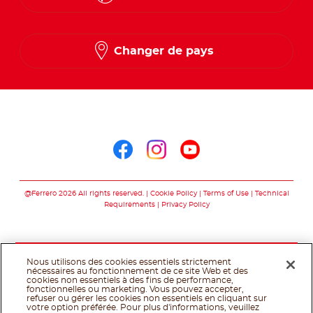
English
Changer de pays
French
Arabic
Nous suivre sur
Nous suivre sur fac
Nous suivre sur 
Nous suivre 
@Ferrero 2026 All rights reserved.
Cookie Policy
Terms of Use
Technical
Requirements
Privacy Policy
Nous utilisons des cookies essentiels strictement
nécessaires au fonctionnement de ce site Web et des
cookies non essentiels à des fins de performance,
fonctionnelles ou marketing. Vous pouvez accepter,
refuser ou gérer les cookies non essentiels en cliquant sur
votre option préférée. Pour plus d'informations, veuillez