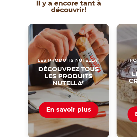
Il y a encore tant à
découvrir!
®
LES PRODUITS NUTELLA
TRO
DÉCOUVREZ TOUS
L
LES PRODUITS
CR
NUTELLA
®
En savoir plus