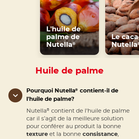
L'huile de
palme de
Le caca
Nutella
Nutella
®
Huile de palme
®
Pourquoi Nutella
contient-il de
l'huile de palme?
®
Nutella
contient de l'huile de palme
car il s’agit de la meilleure solution
pour conférer au produit la bonne
texture
et la bonne
consistance
,