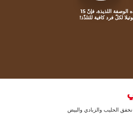
لتحضير هذه الوصفة اللذيذة، فإنّ 15
يلا لكلّ فرد كافية للتلذّذ!
ي
نخفق الحليب والزبادي والبيض