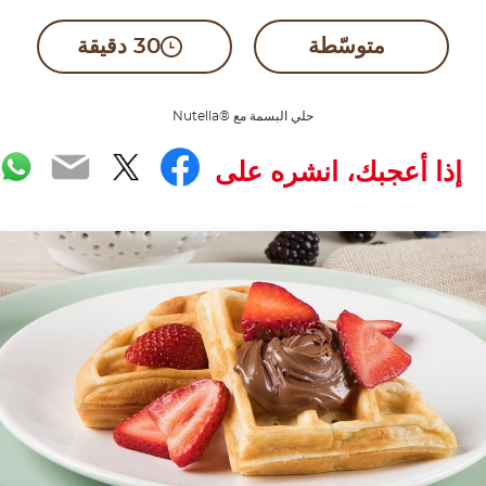
متوسّطة
30 دقيقة
حلي البسمة مع ®Nutella
pp
Email
Facebook
Twitter
إذا أعجبك، انشره على