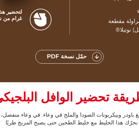
غرام من نوت
حمّل نسخة PDF
يقة تحضير الوافل البلجيك
غ باودر وبيكربونات الصودا والملح في وعاء. في وعاء منفصل، 
ً. نحرّك هذا الخليط مع خليط الطحين حتى يصبح المزيج طريًا.