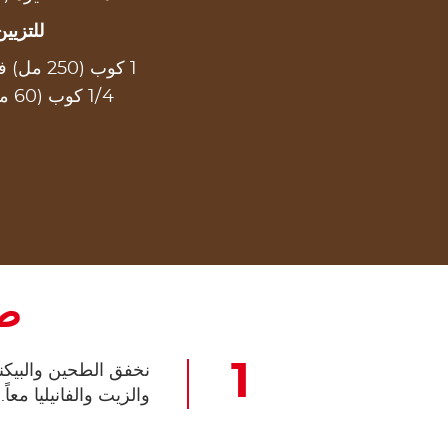
للتزيين
1 كوب (250 مل) فراولة مقطعة
1/4 كوب (60 مل) نوتيلا®
طر
نخفق الطحين والبيكن
والزيت والفانيليا معا