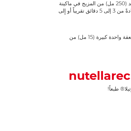
نسخن ماكينة صنع الوافل حسب تعليمات الشركة المصنعة. نسكب حوالى كوب واحد (250 مل) من المزيج في ماكينة
صنع الوافل ونطهو فطائر الوافل حسب إرشادات الشركة المصنعة. يستغرق ذلك عادةً من 3 إلى 5 دقائق تقريباً أو إِلى
نزيّن كل واحدة من فطائر الوافل بالفراولة أو أي نوع آخر من التوت الذي نريده وملعقة واحدة كبيرة (15 مل) من
لا® طبعاً!