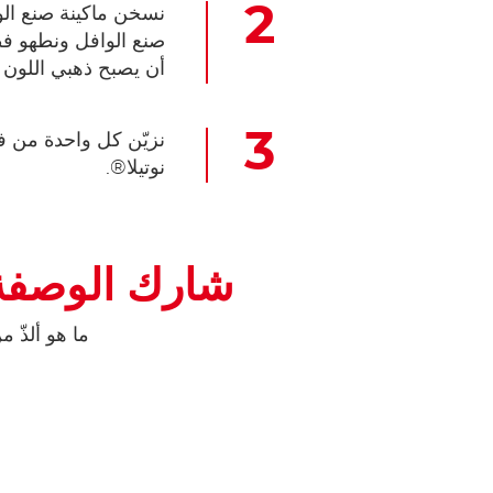
أن يصبح ذهبي اللون و
نوتيلا®‎‏.‎
شارك الوصفة مع ا
ما هو ألذّ 