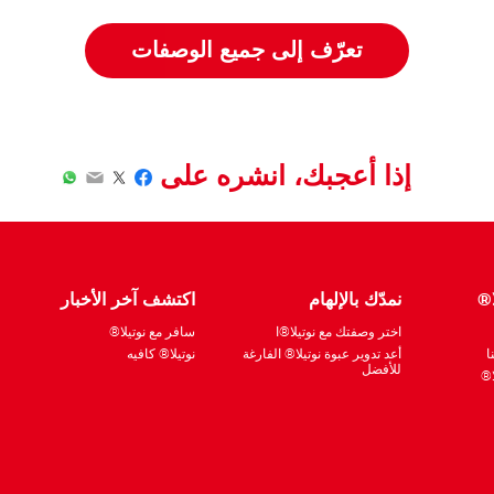
تعرّف إلى جميع الوصفات
إذا أعجبك، انشره على
hatsApp
Email
Facebook
Twitter
ا®
نمدّك بالإلهام
اكتشف آخر الأخبار
اختر وصفتك مع نوتيلا®ا
سافر مع نوتيلا®
ا
أعد تدوير عبوة نوتيلا® الفارغة
نوتيلا® كافيه
للأفضل
ا®