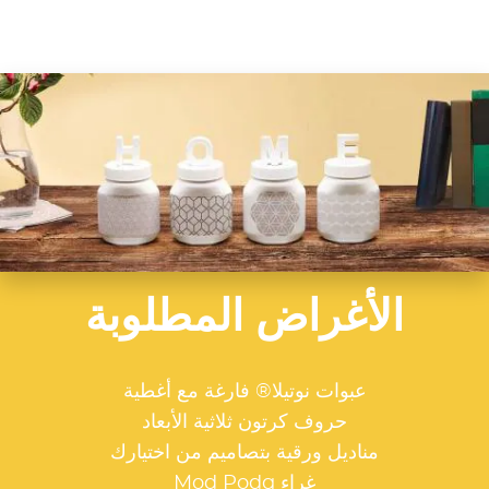
الأغراض المطلوبة
عبوات نوتيلا® فارغة مع أغطية
حروف كرتون ثلاثية الأبعاد
مناديل ورقية بتصاميم من اختيارك
غراء Mod Podg