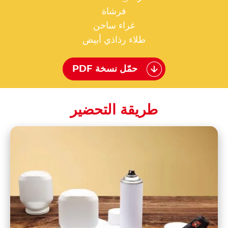
فرشاة
غراء ساخن
طلاء رذاذي أبيض
حمّل نسخة PDF
طريقة التحضير