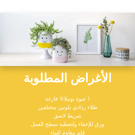
الأغراض المطلوبة
1 عبوة نوتيلا® فارغة
طلاء رذاذي بلونين مختلفين
شريط لاصق
ورق للإخفاء ولتغطية سطح العمل
قلم مقاوم للماء