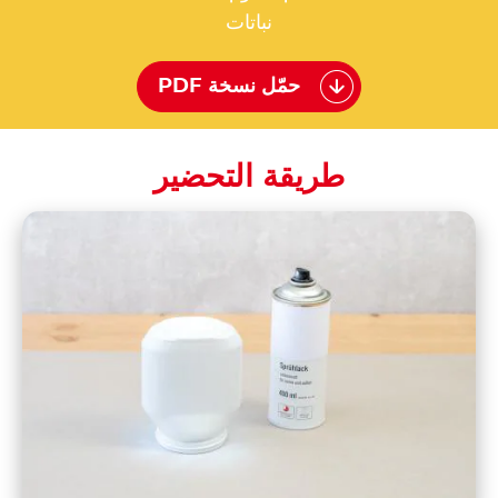
نباتات
حمّل نسخة PDF
طريقة التحضير