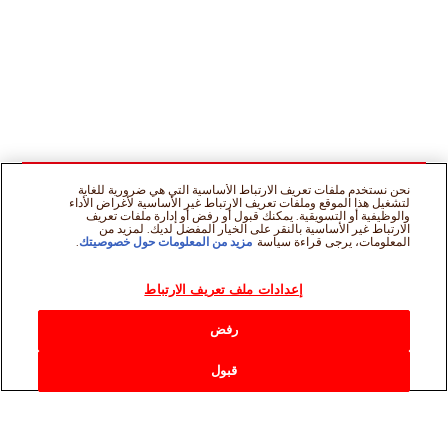
نحن نستخدم ملفات تعريف الارتباط الأساسية التي هي ضرورية للغاية
لتشغيل هذا الموقع وملفات تعريف الارتباط غير الأساسية لأغراض الأداء
والوظيفية أو التسويقية. يمكنك قبول أو رفض أو إدارة ملفات تعريف
الارتباط غير الأساسية بالنقر على الخيار المفضل لديك. لمزيد من
المعلومات، يرجى قراءة سياسة
مزيد من المعلومات حول خصوصيتك
.
إعدادات ملف تعريف الارتباط
رفض
قبول