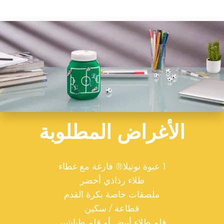
الأغراض المطلوبة
1 عبوة نوتيلا® فارغة مع غطاء
طلاء رذاذي أخضر
ملصقات خاصة بكرة القدم
قطاعة / سكين
قلم طلاء أبيض أو قلم طباشير