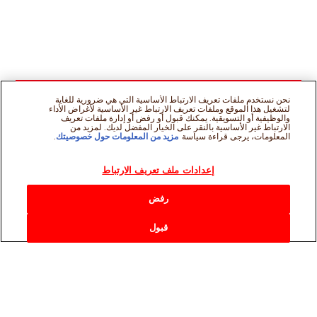
نحن نستخدم ملفات تعريف الارتباط الأساسية التي هي ضرورية للغاية
لتشغيل هذا الموقع وملفات تعريف الارتباط غير الأساسية لأغراض الأداء
والوظيفية أو التسويقية. يمكنك قبول أو رفض أو إدارة ملفات تعريف
الارتباط غير الأساسية بالنقر على الخيار المفضل لديك. لمزيد من
المعلومات، يرجى قراءة سياسة
مزيد من المعلومات حول خصوصيتك
.
إعدادات ملف تعريف الارتباط
رفض
قبول