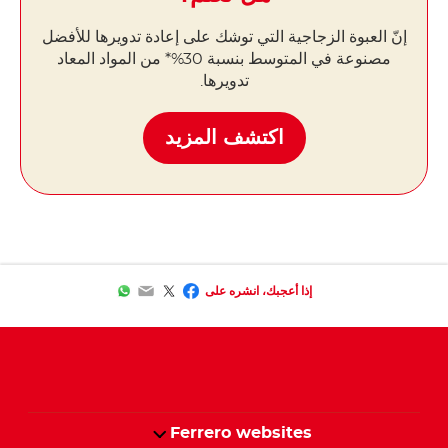
إنّ العبوة الزجاجية التي توشك على إعادة تدويرها للأفضل
مصنوعة في المتوسط ​​بنسبة 30%* من المواد المعاد
تدويرها.
اكتشف المزيد
WhatsApp
Email
Facebook
Twitter
إذا أعجبك، انشره على
Ferrero websites