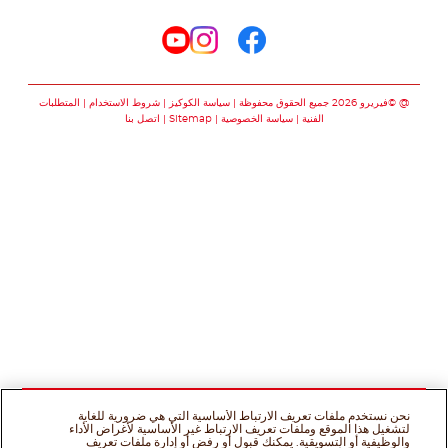
تابعنا على
تابعنا على facebook
تابعنا على instagram
تابعنا على youtube
@ ©فيريرو 2026 جميع الحقوق محفوظة
سياسة الكوكيز
شروط الاستخدام
المتطلبات
الفنية
سياسة الخصوصية
Sitemap
اتصل بنا
نحن نستخدم ملفات تعريف الارتباط الأساسية التي هي ضرورية للغاية
لتشغيل هذا الموقع وملفات تعريف الارتباط غير الأساسية لأغراض الأداء
والوظيفية أو التسويقية. يمكنك قبول أو رفض أو إدارة ملفات تعريف