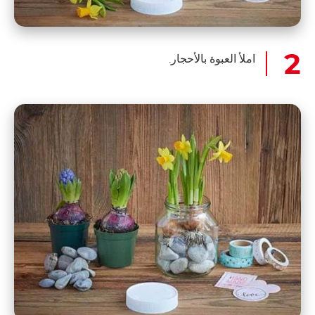
املأ العبوة بالأحجار.