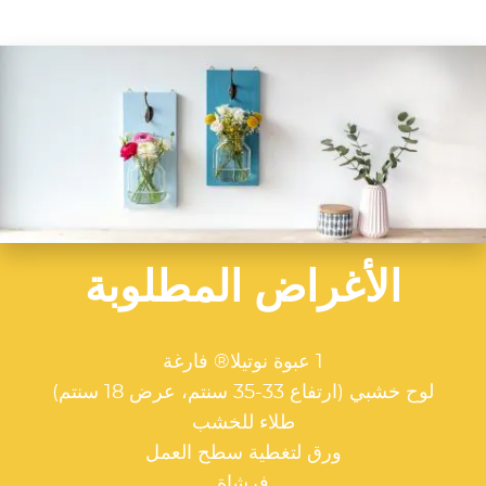
الأغراض المطلوبة
1 عبوة نوتيلا® فارغة
لوح خشبي (ارتفاع 33-35 سنتم، عرض 18 سنتم)
طلاء للخشب
ورق لتغطية سطح العمل
فرشاة