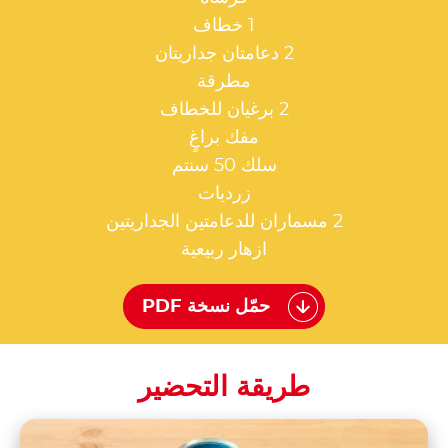
1 خطاف
2 دعامتان جداريتان
مطرقة
2 برغيان للخطاف
مفك براغٍ
سلك 50 سنتم
زرديات
2 مسماران للدعامتين الجداريتين
ازهار ربيعية
حمّل نسخة PDF
طريقة التحضير