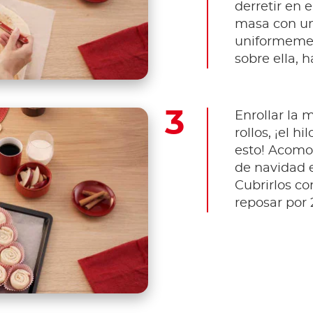
derretir en 
masa con un 
uniformemen
sobre ella, ha
Enrollar la 
rollos, ¡el h
esto! Acomo
de navidad 
Cubrirlos co
reposar por 