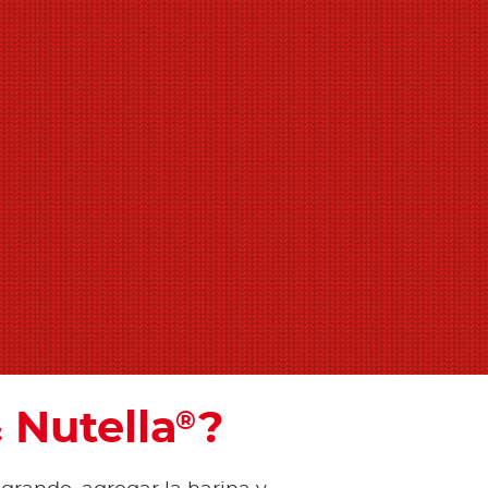
 Nutella
?
®