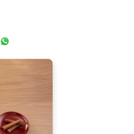
ok
er
ail
WhatsApp