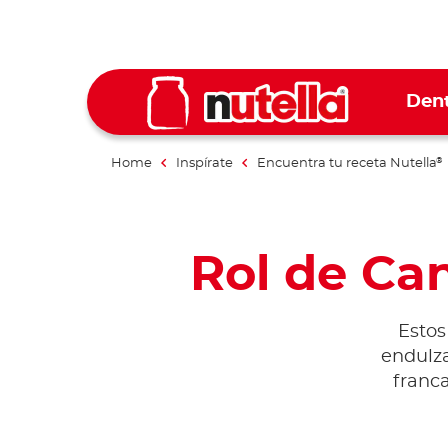
Dent
Home
Inspírate
Encuentra tu receta Nutella
®
Rol de Ca
Estos
endulza
franca