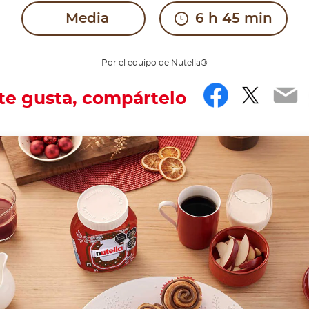
Media
6 h 45 min
Por el equipo de Nutella®
Facebo
Twitt
Em
 te gusta, compártelo