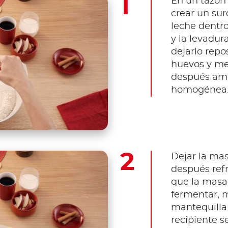
En un tazón 
crear un surc
leche dentro
y la levadur
dejarlo repo
huevos y me
después ama
homogénea
Dejar la mas
después refr
que la masa
fermentar, m
mantequilla 
recipiente s