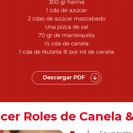
300 gr harina
1 cda de azúcar
2 cdas de azúcar mascabado
Una pizca de sal
70 gr de mantequilla
½ cda de canela
1 cda de Nutella ® por rol de canela
Descargar PDF
er Roles de Canela &