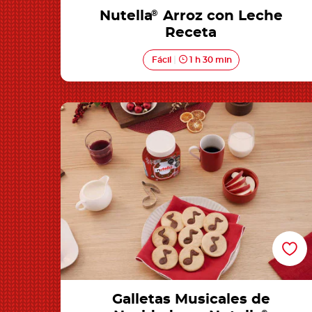
Nutella
®
Arroz con Leche
Receta
Fácil
1 h 30 min
Galletas Musicales de Navidad con Nutella
Galletas Musicales de