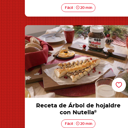
Fácil
20 min
Receta de Árbol de hojaldre con Nutella®
Receta de Árbol de hojaldre
con Nutella
®
Fácil
20 min