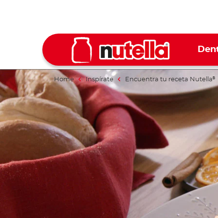
Dent
Home
Inspírate
Encuentra tu receta Nutella
®