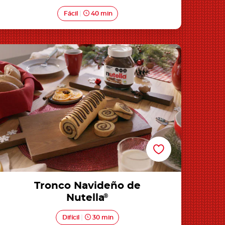
Fácil
40 min
Tronco Navideño de Nutella®
Tronco Navideño de
Nutella
®
Difícil
30 min