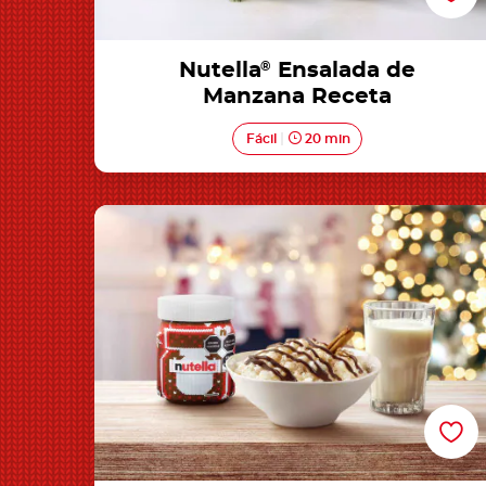
Nutella
®
Ensalada de
Manzana Receta
Fácil
20 min
Nutella® Arroz con Leche Receta