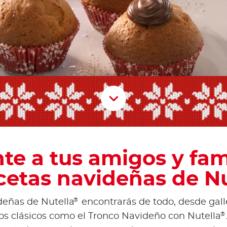
Scroll D
te a tus amigos y fam
ecetas navideñas de Nu
®
deñas de Nutella
encontrarás de todo, desde gall
®
os clásicos como el Tronco Navideño con Nutella