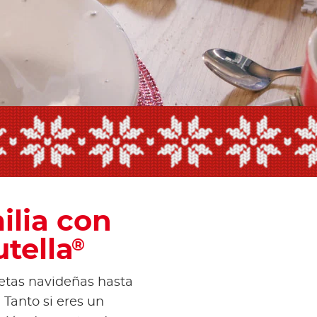
own
ilia con
tella
®
etas navideñas hasta
. Tanto si eres un