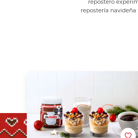
repostero experim
repostería navideña t
Nutella® Ensalada de Manzana Receta