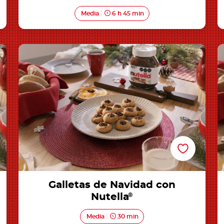
Media
6 h 45 min
Galletas de Navidad con Nutella®
Galletas de Navidad con
Nutella
®
Media
30 min