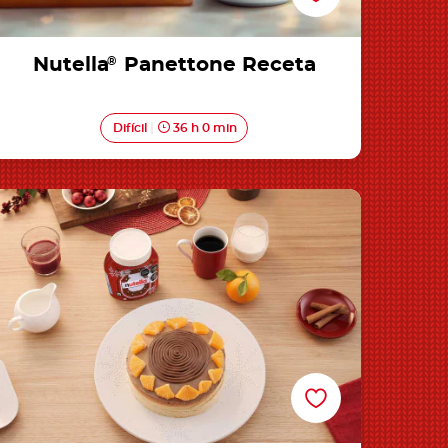
Nutella
®
Panettone Receta
Difícil
36 h 0 min
Bizcocho de Naranja Sin Gluten de Nutella®