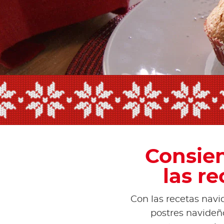
Consien
las r
Con las recetas navi
postres navideñ