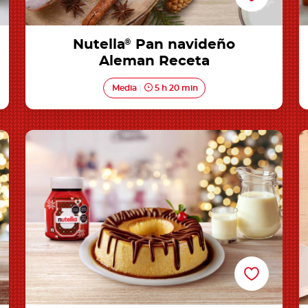
Nutella
®
Pan navideño
Aleman Receta
Media
5 h 20 min
Nutella® Flan Receta