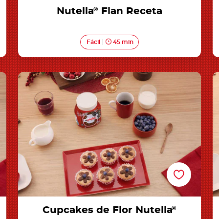
Nutella
®
Flan Receta
Fácil
45 min
®
Cupcakes de Flor Nutella®
Cupcakes de Flor Nutella
®