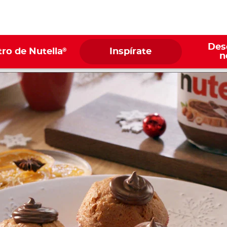
Des
®
ro de Nutella
Inspírate
n