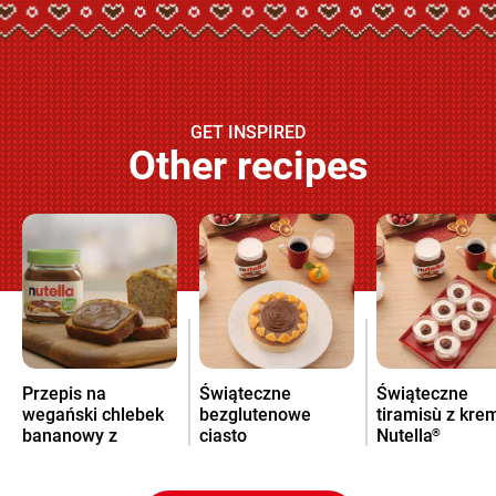
GET INSPIRED
Other recipes
Przepis na
Świąteczne
Świąteczne
wegański chlebek
bezglutenowe
tiramisù z kr
bananowy z
ciasto
Nutella
®
kremem Nutella
pomarańczowe z
®
kremem Nutella
®