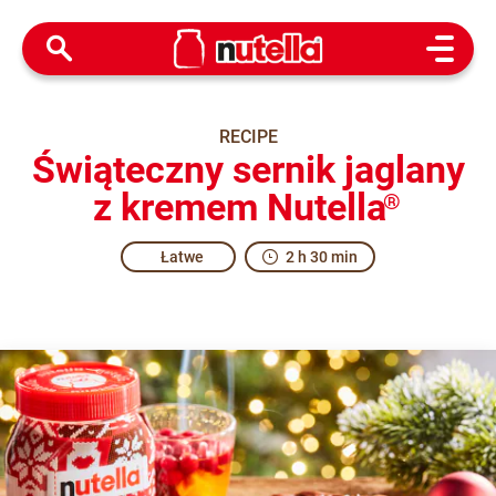
Open M
RECIPE
Świąteczny sernik jaglany
z kremem Nutella
®
Łatwe
2 h 30 min