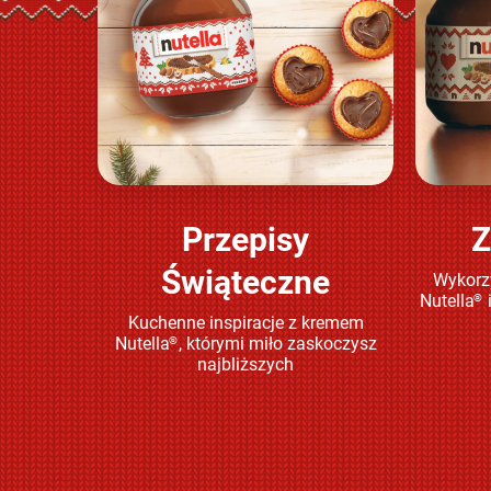
Przepisy
Z
Sprawdź
Świąteczne
Wykorzy
Nutella
®
Kuchenne inspiracje z kremem
Nutella
, którymi miło zaskoczysz
®
najbliższych