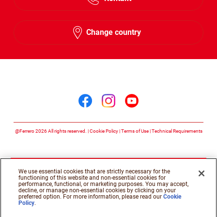
Change country
Follow us on
Follow us on facebook
Follow us on insta
Follow us on y
@Ferrero 2026 All rights reserved.
Cookie Policy
Terms of Use
Technical Requirements
We use essential cookies that are strictly necessary for the
functioning of this website and non-essential cookies for
performance, functional, or marketing purposes. You may accept,
decline, or manage non-essential cookies by clicking on your
preferred option. For more information, please read our
Cookie
Policy
.