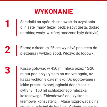
WYKONANIE
Składniki na spód zblendować do uzyskania
gliniastej masy (jeżeli będzie zbyt gęsta, dodać
odrobinę wody, w której moczone były daktyle).
Formę o średnicy 26 cm wyłożyć papierem do
pieczenia i wykleić spód. Włożyć do lodówki.
Kaszę gotować w 450 ml mleka przez 15-20
minut pod przykryciem na małym ogniu, aż
kasza wchłonie całe mleko. Do ugotowanej i
lekko przestudzonej jaglanki dodać sok z
cytryny i 150 ml schłodzonego mleczka
kokosowego. Zblendować do uzyskania
kremowej konsystencji. Masę rozprowadzić na
spodzie i włożyć do lodówki. Całość wstawić w