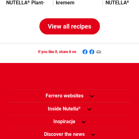
NUTELLA
Plant-
kremem
NUTELLA
®
®
Based
NUTELLA
Plant-
®
Based
View all recipes
Facebook
Mastodon
Email
If you like it, share it on
Ferrero websites
Inside Nutella
®
Inspiracje
Discover the news