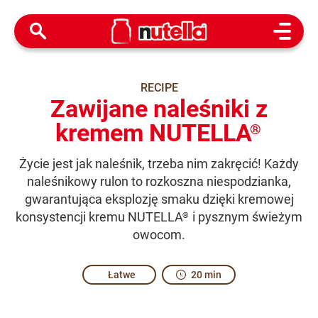
Open M
RECIPE
Zawijane naleśniki z
kremem NUTELLA
®
Życie jest jak naleśnik, trzeba nim zakręcić! Każdy
naleśnikowy rulon to rozkoszna niespodzianka,
gwarantująca eksplozję smaku dzięki kremowej
konsystencji kremu NUTELLA
i pysznym świeżym
®
owocom.
Łatwe
20 min