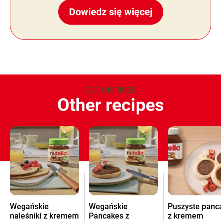
Dowiedz się więcej
GET INSPIRED
Other recipes
Wegańskie
Wegańskie
Puszyste panc
naleśniki z kremem
Pancakes z
z kremem