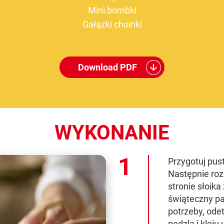
Mini bombki
Gałązki choinki
Download PDF
WYKONANIE
Przygotuj pust
Następnie roz
stronie słoika
świąteczny pa
potrzeby, ode
pędzla i kleju