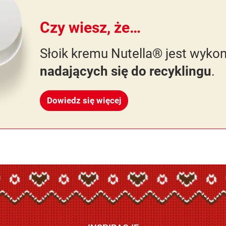
Czy wiesz, że…
Słoik kremu Nutella® jest wyko
nadających się do recyklingu
.
Dowiedz się więcej