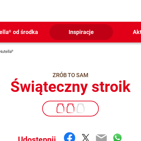
ella
od środka
Inspiracje
Ak
®
Nutella
®
ZRÓB TO SAM
Świąteczny stroik
Facebook
Twitter
Email
What
Udostępnij