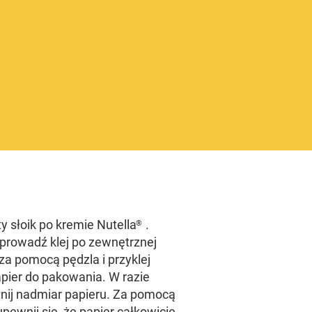
y słoik po kremie Nutella
.
®
prowadź klej po zewnętrznej
 za pomocą pędzla i przyklej
pier do pakowania. W razie
tnij nadmiar papieru. Za pomocą
 upewnij się, że papier całkowicie