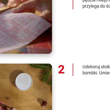
przylega do śc
Udekoruj słoi
bombki. Umieś