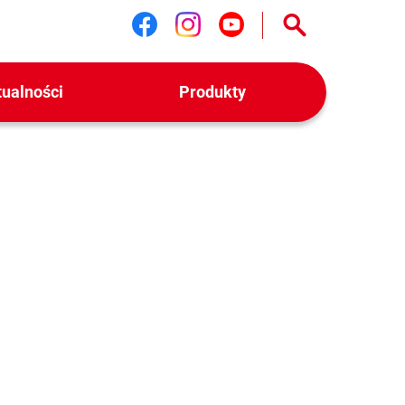
Śledź nas na facebook
Śledź nas na instag
Śledź nas na yo
tualności
Produkty
sApp