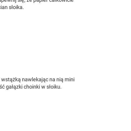
ian słoika.
k wstążką nawlekając na nią mini
ć gałązki choinki w słoiku.