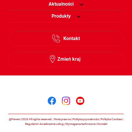
Aktualności
Produkty
Kontakt
Zmień kraj
Śledź nas na
Śledź nas na facebook
Śledź nas na insta
Śledź nas na y
@Ferrero 2026 All rights reserved.
Nota prawna
Polityka prywatności
Polityka Cookies
Regulamin świadczenia usług
Wymagania techniczne
Kontakt