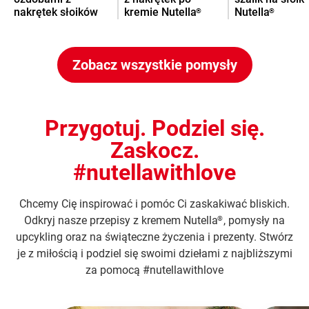
nakrętek słoików
kremie Nutella
Nutella
®
®
po kremie Nutella
®
Zobacz wszystkie pomysły
Przygotuj. Podziel się.
Zaskocz.
#nutellawithlove
Chcemy Cię inspirować i pomóc Ci zaskakiwać bliskich.
Odkryj nasze przepisy z kremem Nutella
, pomysły na
®
upcykling oraz na świąteczne życzenia i prezenty. Stwórz
je z miłością i podziel się swoimi dziełami z najbliższymi
za pomocą #nutellawithlove