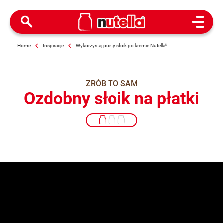
Open M
Home
Inspiracje
Wykorzystaj pusty słoik po kremie Nutella
®
ZRÓB TO SAM
Ozdobny słoik na płatki