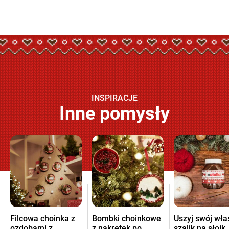
INSPIRACJE
Inne pomysły
Filcowa choinka z
Bombki choinkowe
Uszyj swój wła
ozdobami z
z nakrętek po
szalik na słoik