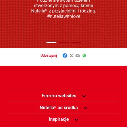
Podziel się swoim dziełem
stworzonym z pomocą kremu
Nutella
z przyjaciółmi i rodziną.
®
#nutellawithlove
Facebook
Twitter
Email
WhatsApp
Udostępnij
Ferrero websites
Nutella
od środka
®
Inspiracje