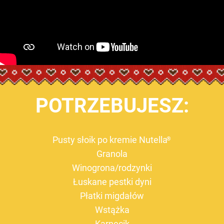
POTRZEBUJESZ:
Pusty słoik po kremie Nutella
®
Granola
Winogrona/rodzynki
Łuskane pestki dyni
Płatki migdałów
Wstążka
Karnecik