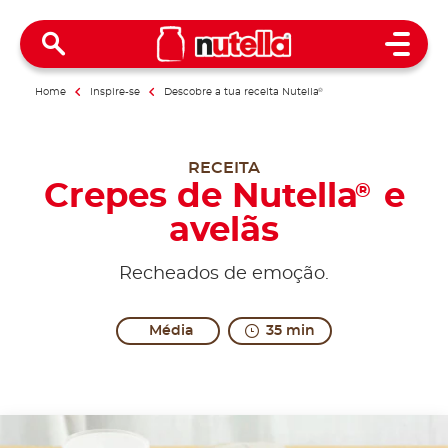
Open 
Home
Inspire-se
Descobre a tua receita Nutella
®
RECEITA
Crepes de Nutella
e
®
avelãs
Recheados de emoção.
Média
35 min