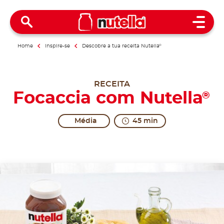
Open 
Home
Inspire-se
Descobre a tua receita Nutella
®
RECEITA
Focaccia com Nutella
®
Média
45 min
What a lovely couple.
Share the recipe with the hashtag #nutellarecipe
It is thought that at Mediaeval weddings the bride