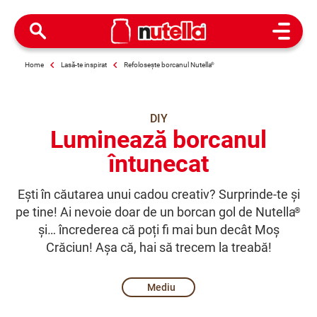
Open M
Home
Lasă-te inspirat
Refolosește borcanul Nutella
®
DIY
Luminează borcanul
întunecat
Ești în căutarea unui cadou creativ? Surprinde-te și
pe tine! Ai nevoie doar de un borcan gol de Nutella
®
și… încrederea că poți fi mai bun decât Moș
Crăciun! Așa că, hai să trecem la treabă!
Mediu