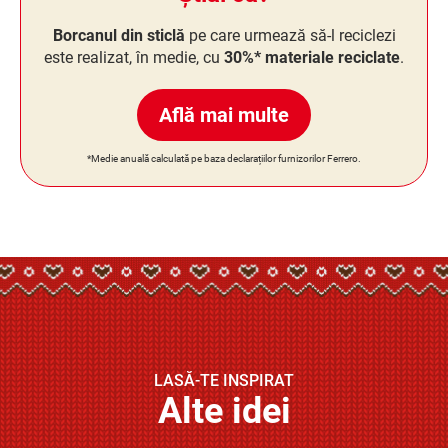
Borcanul din sticlă
pe care urmează să-l reciclezi
este realizat, în medie, cu
30%* materiale reciclate
.
Află mai multe
*Medie anuală calculată pe baza declarațiilor furnizorilor Ferrero.
LASĂ-TE INSPIRAT
Alte idei