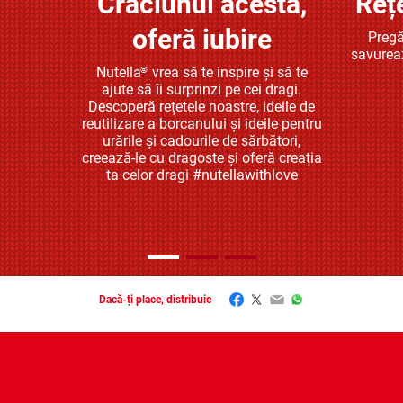
Crăciunul acesta,
Reț
Află mai multe
oferă iubire
Pregă
savurea
Nutella
vrea să te inspire și să te
®
ajute să îi surprinzi pe cei dragi.
Descoperă rețetele noastre, ideile de
reutilizare a borcanului și ideile pentru
urările și cadourile de sărbători,
creează-le cu dragoste și oferă creația
ta celor dragi #nutellawithlove
Facebook
Twitter
Email
WhatsApp
Dacă-ți place, distribuie