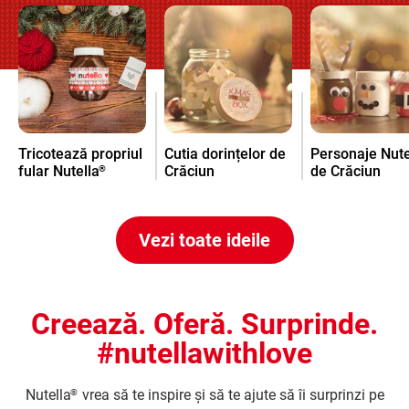
Tricotează propriul
Cutia dorințelor de
Personaje Nute
fular Nutella
Crăciun
de Crăciun
®
Vezi toate ideile
Creează. Oferă. Surprinde.
#nutellawithlove
Nutella
vrea să te inspire și să te ajute să îi surprinzi pe
®