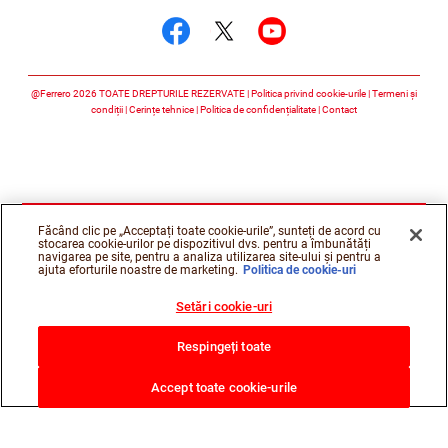
Urmărește-ne faceboo
Urmărește-ne twitt
Urmărește-ne 
@Ferrero 2026 TOATE DREPTURILE REZERVATE
Politica privind cookie-urile
Termeni și
condiții
Cerințe tehnice
Politica de confidențialitate
Contact
Făcând clic pe „Acceptați toate cookie-urile”, sunteți de acord cu
stocarea cookie-urilor pe dispozitivul dvs. pentru a îmbunătăți
navigarea pe site, pentru a analiza utilizarea site-ului și pentru a
ajuta eforturile noastre de marketing.
Politica de cookie-uri
Setări cookie-uri
Respingeți toate
Accept toate cookie-urile