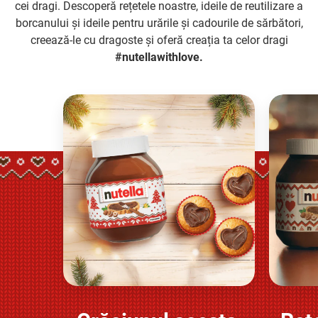
cei dragi. Descoperă rețetele noastre, ideile de reutilizare a
borcanului și ideile pentru urările și cadourile de sărbători,
creează-le cu dragoste și oferă creația ta celor dragi
#nutellawithlove.