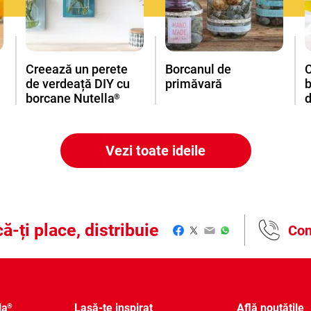
Creează un perete
Borcanul de
de verdeață DIY cu
primăvară
borcane Nutella
d
®
Vezi toate ideile
ă-ți place, distribuie
Con
Facebook
Twitter
Email
WhatsApp
la
Lasă-te inspirat
Află noutățile
®