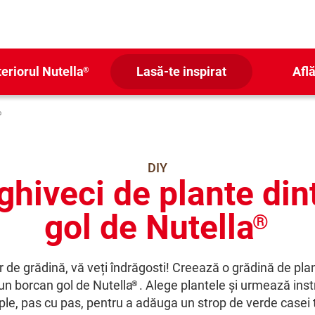
teriorul Nutella
Lasă-te inspirat
Află
®
®
DIY
ghiveci de plante din
gol de Nutella
®
or de grădină, vă veți îndrăgosti! Creează o grădină de plan
 un borcan gol de Nutella
. Alege plantele și urmează inst
®
le, pas cu pas, pentru a adăuga un strop de verde casei 