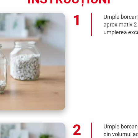
Umple borcanul
aproximativ 2 
umplerea exce
Umple borcanu
din volumul ac