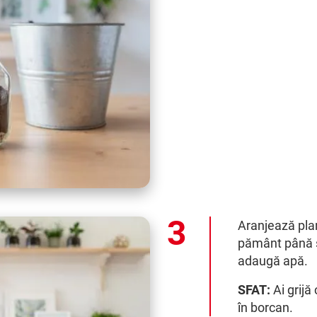
Aranjează plan
pământ până su
adaugă apă.
SFAT:
Ai grijă
în borcan.