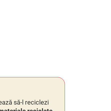
ază să-l reciclezi
ateriale reciclate
.