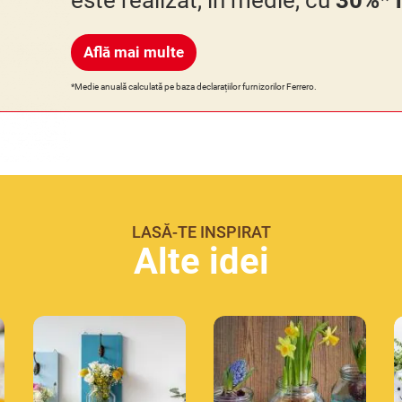
Află mai multe
*Medie anuală calculată pe baza declarațiilor furnizorilor Ferrero.
LASĂ-TE INSPIRAT
Alte idei