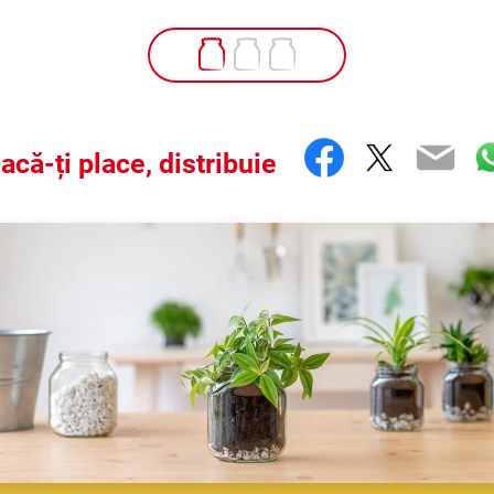
Facebook
Twitter
Ema
W
acă-ți place, distribuie