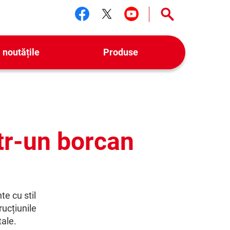
Urmărește-ne facebook
Urmărește-ne twitter
Urmărește-ne yo
 noutățile
Produse
tr-un borcan
te cu stil
rucțiunile
tale.