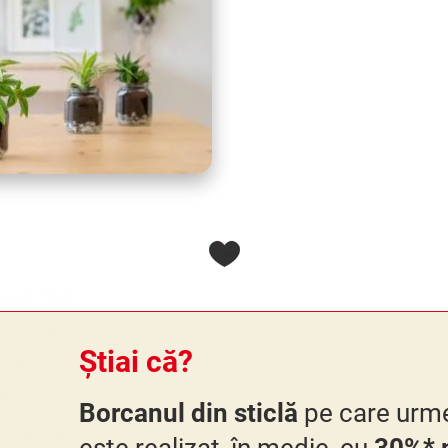
Știai că?
Borcanul din sticlă
pe care urme
este realizat, în medie, cu
30%* m