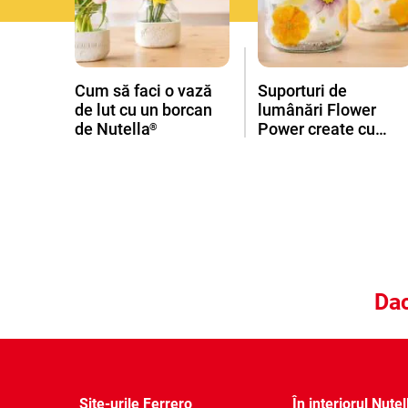
Cum să faci o vază
Suporturi de
de lut cu un borcan
lumânări Flower
de Nutella
Power create cu
®
borcane de Nutella
®
Dac
Site-urile Ferrero
În interiorul Nutel