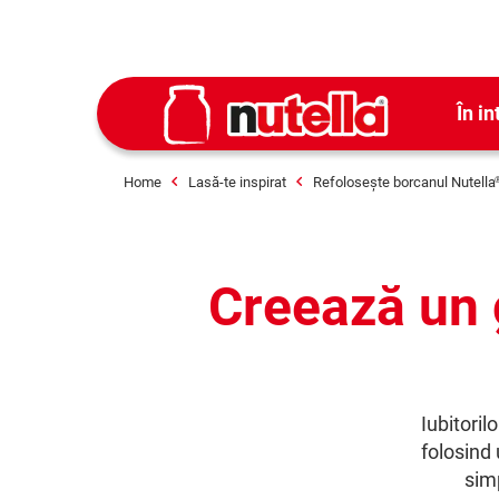
În in
Home
Lasă-te inspirat
Refolosește borcanul Nutella
Creează un 
Iubitoril
folosind
simp