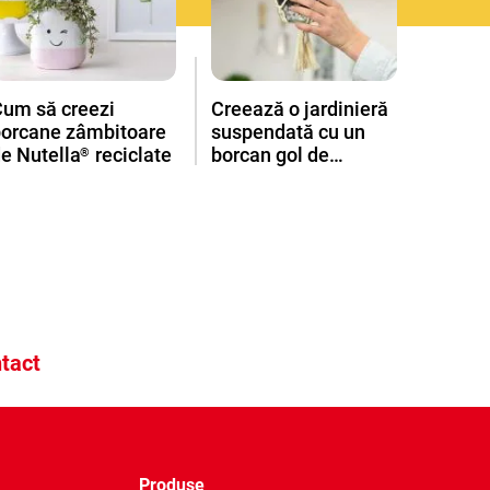
Cum să creezi
Creează o jardinieră
borcane zâmbitoare
suspendată cu un
e Nutella
reciclate
borcan gol de
®
Nutella
®
tact
Produse