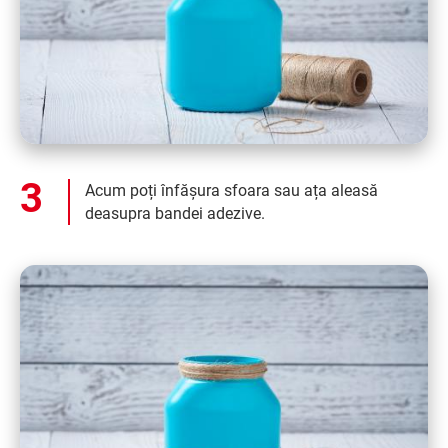
Acum poți înfășura sfoara sau ața aleasă
deasupra bandei adezive.