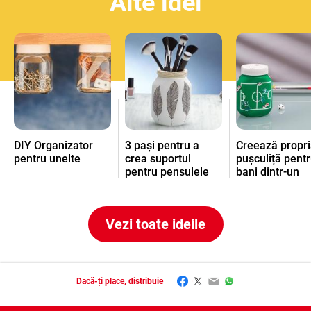
Alte idei
DIY Organizator
3 pași pentru a
Creează propri
pentru unelte
crea suportul
pușculiță pent
pentru pensulele
bani dintr-un
tale de machiaj
borcan gol de
dintr-un borcan gol
Nutella
.
®
de Nutella
®
Vezi toate ideile
Facebook
Twitter
Email
WhatsApp
Dacă-ți place, distribuie