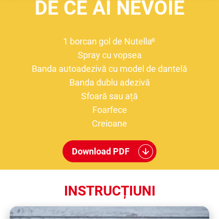
DE CE AI NEVOIE
1 borcan gol de Nutella
®
Spray cu vopsea
Banda autoadezivă cu model de dantelă
Banda dublu adezivă
Sfoară sau ață
Foarfece
Creioane
Download PDF
INSTRUCȚIUNI