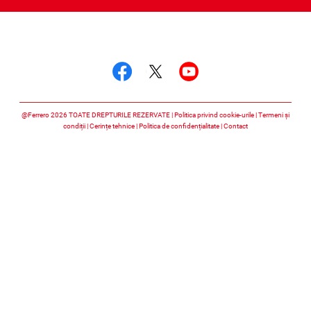
Urmărește-ne
Urmărește-ne faceboo
Urmărește-ne twitt
Urmărește-ne 
@Ferrero 2026 TOATE DREPTURILE REZERVATE
Politica privind cookie-urile
Termeni și
condiții
Cerințe tehnice
Politica de confidențialitate
Contact