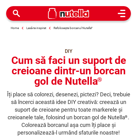
Open M
Home
Lasă-te inspirat
Refolosește borcanul Nutella
®
DIY
Cum să faci un suport de
creioane dintr-un borcan
gol de Nutella
®
Îți place să colorezi, desenezi, pictezi? Deci, trebuie
să încerci această idee DIY creativă: creează un
suport de creioane pentru toate markerele și
creioanele tale, folosind un borcan gol de Nutella
.
®
Colorează borcanul așa cum îți place și
personalizează-l urmând sfaturile noastre!