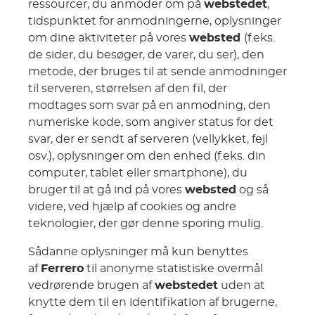
ressourcer, du anmoder om på
webstedet
,
tidspunktet for anmodningerne, oplysninger
om dine aktiviteter på vores
websted
(f.eks.
de sider, du besøger, de varer, du ser), den
metode, der bruges til at sende anmodninger
til serveren, størrelsen af den fil, der
modtages som svar på en anmodning, den
numeriske kode, som angiver status for det
svar, der er sendt af serveren (vellykket, fejl
osv.), oplysninger om den enhed (f.eks. din
computer, tablet eller smartphone), du
bruger til at gå ind på vores
websted
og så
videre, ved hjælp af cookies og andre
teknologier, der gør denne sporing mulig.
Sådanne oplysninger må kun benyttes
af
Ferrero
til anonyme statistiske overmål
vedrørende brugen af
webstedet
uden at
knytte dem til en identifikation af brugerne,