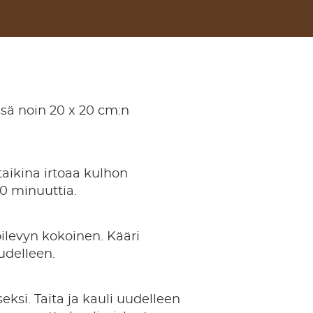
issä noin 20 x 20 cm:n
aikina irtoaa kulhon
30 minuuttia.
oilevyn kokoinen. Kääri
udelleen.
eksi. Taita ja kauli uudelleen