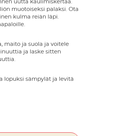
ennen uutta kaulimiskertaa.
liön muotoiseksi palaksi. Ota
ainen kulma reiän läpi.
apaloille.
maito ja suola ja voitele
nuuttia ja laske sitten
uttia.
ta lopuksi sämpylät ja levitä