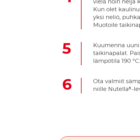
vielä noin neljä
Kun olet kaulinu
yksi neliö, puhka
Muotoile taikina
Kuumenna uuni 22
taikinapalat. Pa
lämpötila 190 °C:
Ota valmiit sämpy
®
niille Nutella
-le