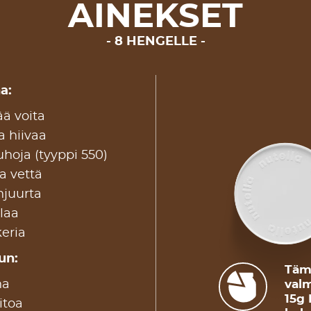
AINEKSET
8 HENGELLE
a:
ä voita
a hiivaa
hoja (tyyppi 550)
a vettä
njuurta
laa
eria
n: ​
Tämä
na
valm
15g 
itoa