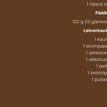
1 ripaus 
Pääll
120 g (15 g/anno
Leivontavä
1 kaul
1 leivinpap
1 sähkövat
1 sekoitu
1 pelt
1 keittiö
1 pulla