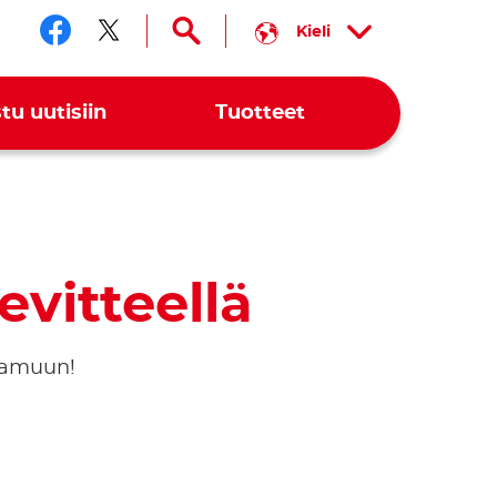
Kieli
Seuraa meitä somessa faceb
Seuraa meitä somessa twi
tu uutisiin
Tuotteet
levitteellä
aamuun!