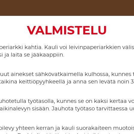
VALMISTELU
eriarkki kahtia. Kauli voi leivinpaperiarkkien väl
 ja laita se jääkaappiin. ​
uut ainekset sähkövatkaimella kulhossa, kunnes t
 taikina keittiöpyyhkeellä ja anna sen levätä noin 
auhotetulla työtasolla, kunnes se on kaksi kertaa v
taikinalevyn sisään. Jauhota työtaso tarvittaessa u
voilevy yhteen kerran ja kauli suorakaiteen muotois