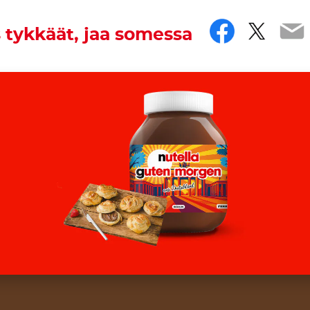
Facebo
Twitt
Em
 tykkäät, jaa somessa