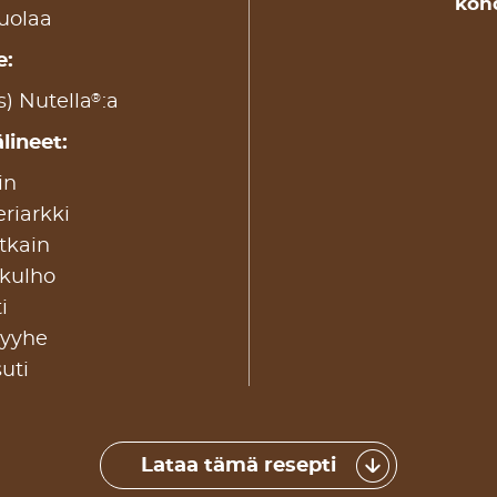
koh
suolaa
e:
®
s) Nutella
:a
lineet:
in
eriarkki
kain ​
skulho
i
pyyhe
suti
Lataa tämä resepti