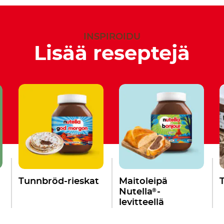
INSPIROIDU
Lisää reseptejä
Tunnbröd-rieskat
Maitoleipä
®
Nutella
-
levitteellä