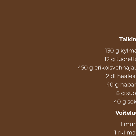
Taikin
130 g kylmä
12 g tuorett
450 g erikoisvehnäjau
2 dl haalea
40 g hapa
8 g suo
40 g sok
Voiteluu
1 mu
1 rkl ma