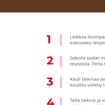
Leikkaa leivinpap
kokoiseksi levyksi
Sekoita kaikki m
reunoista. Peitä
Kauli taikinaa j
kaulittu voilevy 
Taita taikina ja 