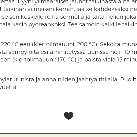
 kertaa. Pyyhi ylimääräiset jauhot taikinasta aina 
t taikinan viimeisen kerran, jaa se kahdeksaksi ne
ise sen keskelle reikä sormella ja taita neliön jok
pala käsin pyöreähköksi. Tee samoin kaikille taikin
0 °C:een (kiertoilmauuni: 200 °C). Sekoita muna, 
ista sämpylöitä esilämmitetyssä uunissa noin 10 mi
een (kiertoilmauuni: 170 °C) ja paista vielä 15 minu
lät uunista ja anna niiden jäähtyä ritilällä. Puoli
vitettä.