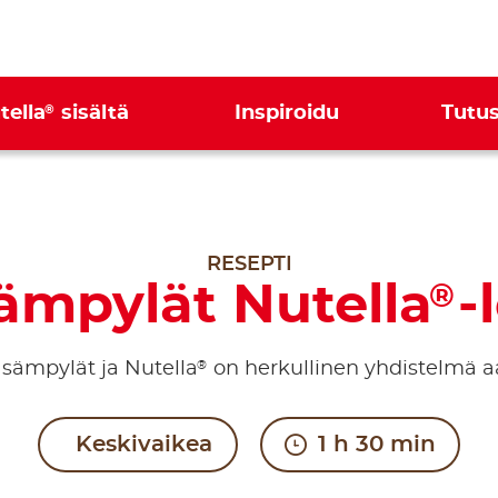
®
tella
sisältä
Inspiroidu
Tutus
RESEPTI
ämpylät Nutella
-
®
®
sämpylät ja Nutella
on herkullinen yhdistelmä 
Keskivaikea
1 h 30 min