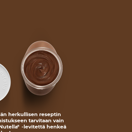
n herkullisen reseptin
istukseen tarvitaan vain
Nutella
-levitettä henkeä
®