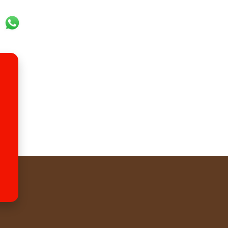
ok
er
ail
WhatsApp