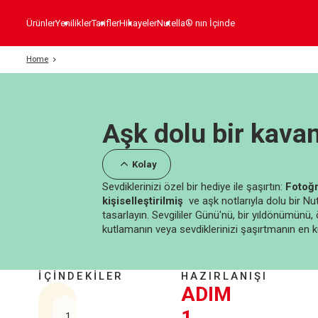
Ürünler
Yenilikler
Tarifler
Hikayeler
Nutella® nın İçinde
Home
Aşk dolu bir kava
Kolay
Sevdiklerinizi özel bir hediye ile şaşırtın:
Fotoğr
kişiselleştirilmiş
ve aşk notlarıyla dolu bir Nut
tasarlayın. Sevgililer Günü'nü, bir yıldönümünü,
kutlamanın veya sevdiklerinizi şaşırtmanın en 
İÇİNDEKİLER
HAZIRLANIŞI
ADIM
1
1