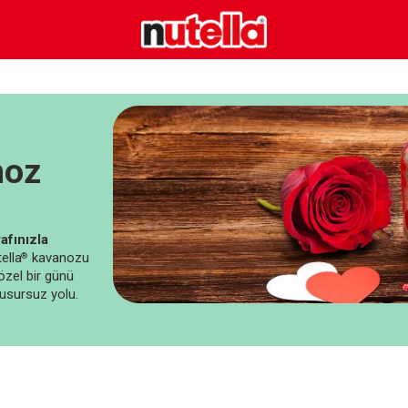
noz
afınızla
ella
kavanozu
®
 özel bir günü
kusursuz yolu.