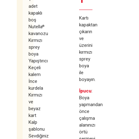
adet
kapaklı
Kartı
boş
kapaktan
Nutella
®
çıkarın
kavanozu
ve
Kırmızı
üzerini
sprey
kırmızı
boya
sprey
Yapıştırıcı
boya
Keçeli
ile
kalem
boyayın.
İnce
kurdela
İpucu
:
Kırmızı
Boya
ve
yapmandan
beyaz
önce
kart
çalışma
Kalp
alanınızı
şablonu
örtü
Sevdiğiniz
sermeyi