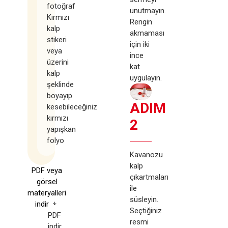
fotoğraf
unutmayın.
Kırmızı
Rengin
kalp
akmaması
stikeri
için iki
veya
ince
üzerini
kat
kalp
uygulayın.
şeklinde
boyayıp
ADIM
kesebileceğiniz
kırmızı
2
yapışkan
folyo
Kavanozu
kalp
PDF veya
çıkartmaları
görsel
ile
materyalleri
süsleyin.
indir
Seçtiğiniz
PDF
resmi
indir