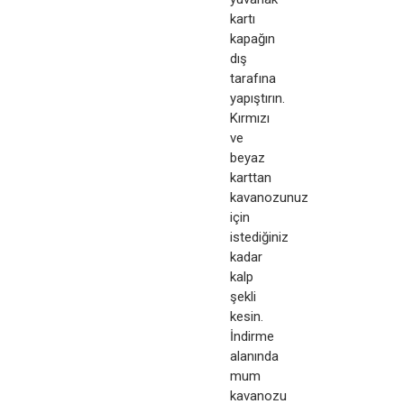
kartı
kapağın
dış
tarafına
yapıştırın.
Kırmızı
ve
beyaz
karttan
kavanozunuz
için
istediğiniz
kadar
kalp
şekli
kesin.
İndirme
alanında
mum
kavanozu