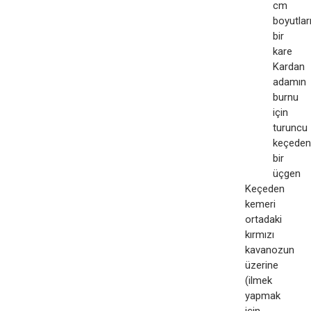
cm
boyutlar
bir
kare
Kardan
adamın
burnu
için
turuncu
keçeden
bir
üçgen
Keçeden
kemeri
ortadaki
kırmızı
kavanozun
üzerine
(ilmek
yapmak
için