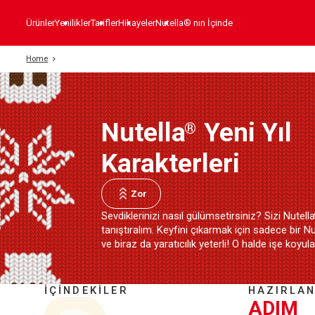
Ürünler
Yenilikler
Tarifler
Hikayeler
Nutella® nın İçinde
Home
Nutella
Yeni Yıl
®
Karakterleri
Zor
Sevdiklerinizi nasıl gülümsetirsiniz? Sizi Nutell
tanıştıralım. Keyfini çıkarmak için sadece bir Nu
ve biraz da yaratıcılık yeterli! O halde işe koyula
İÇİNDEKİLER
HAZIRLAN
ADIM