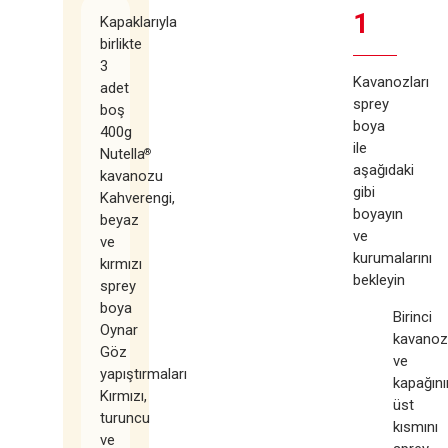
1
Kapaklarıyla
birlikte
3
Kavanozları
adet
sprey
boş
boya
400g
ile
Nutella
®
aşağıdaki
kavanozu
gibi
Kahverengi,
boyayın
beyaz
ve
ve
kurumalarını
kırmızı
bekleyin
sprey
boya
Birinci
Oynar
kavanoz
Göz
ve
yapıştırmaları
kapağını
Kırmızı,
üst
turuncu
kısmını
ve