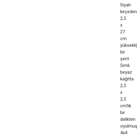
Siyah
keçeden
2,5
x
27
cm
yüksekli
bir
şerit
Simli
beyaz
kağıtta
2,5
x
2,5
cm'lik
bir
delikten
oyulmu
4x4