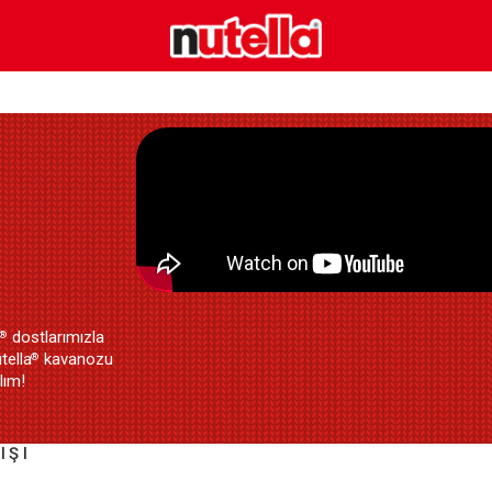
a
dostlarımızla
®
tella
kavanozu
®
lım!
IŞI