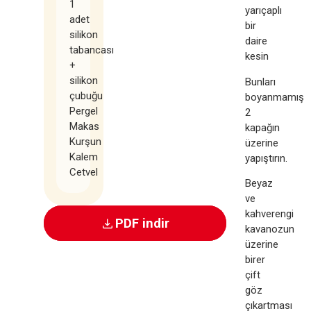
1
yarıçaplı
adet
bir
silikon
daire
tabancası
kesin
+
silikon
Bunları
çubuğu
boyanmamış
Pergel
2
Makas
kapağın
Kurşun
üzerine
Kalem
yapıştırın.
Cetvel
Beyaz
ve
kahverengi
PDF indir
kavanozun
üzerine
birer
çift
göz
çıkartması