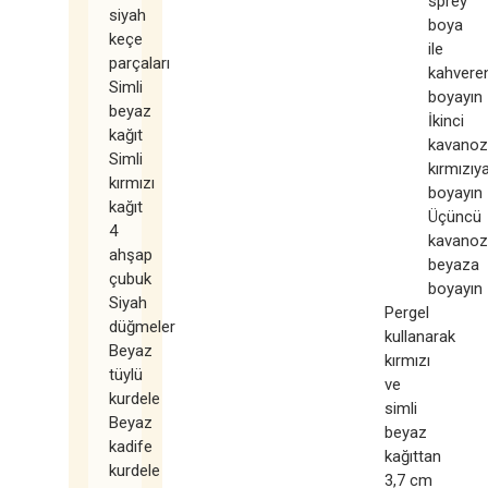
sprey
siyah
boya
keçe
ile
parçaları
kahvere
Simli
boyayın
beyaz
İkinci
kağıt
kavanoz
Simli
kırmızıy
kırmızı
boyayın
kağıt
Üçüncü
4
kavanoz
ahşap
beyaza
çubuk
boyayın
Siyah
Pergel
düğmeler
kullanarak
Beyaz
kırmızı
tüylü
ve
kurdele
simli
Beyaz
beyaz
kadife
kağıttan
kurdele
3,7 cm