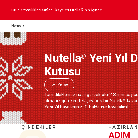
Ürünler
Yenilikler
Tarifler
Hikayeler
Nutella® nın İçinde
Home
Nutella
Yeni Yıl D
®
Kutusu
Kolay
Tüm dilekleriniz nasıl gerçek olur? Sırrını söyl
olmanız gereken tek şey boş bir Nutella
kavan
®
Yeni Yıl hayalleriniz! O halde işe koyulalım!
İÇİNDEKİLER
HAZIRLAN
ADIM