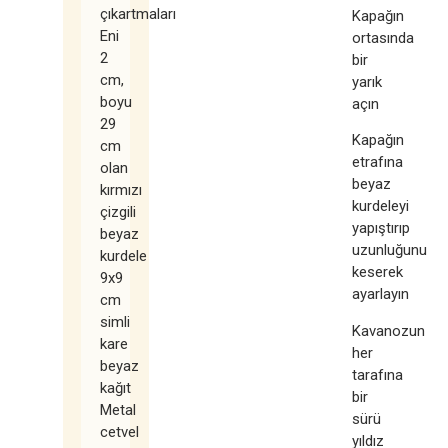
çıkartmaları
Kapağın
Eni
ortasında
2
bir
cm,
yarık
boyu
açın
29
Kapağın
cm
etrafına
olan
beyaz
kırmızı
kurdeleyi
çizgili
yapıştırıp
beyaz
uzunluğunu
kurdele
keserek
9x9
ayarlayın
cm
simli
Kavanozun
kare
her
beyaz
tarafına
kağıt
bir
Metal
sürü
cetvel
yıldız