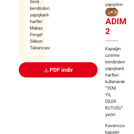
Simli
yapıştırın
kendinden
yapışkanlı
ADIM
harfler
Makas
2
Pergel
Silikon
Tabancası
Kapağın
üzerine
kendinden
yapışkanlı
PDF indir
harfleri
kullanarak
"YENİ
YIL
DİLEK
KUTUSU"
yazın.
Kavanozu
kapatın