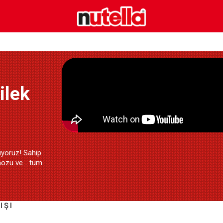
ilek
üuyoruz! Sahip
ozu ve... tüm
IŞI