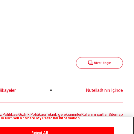
Bize Ulaşın
Hikayeler
Nutella® nın İçinde
 Politikası
Gizlilik Politikası
Teknik gereksinimler
Kullanım şartları
Sitemap
Do Not Sell or Share My Personal Information
Reject All