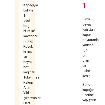
1
Kapağıyla
birlikte
1
Simli
adet
beyaz
boş
kağıttan
Nutella
®
kapak
kavanozu
boyutunda,
(750g)
yarıçapı
Küçük
3,7
kırmızı
cm
ve
olan
beyaz
bir
not
daire
kağıtları
kesin
Tükenmez
Kalem
Bunu
Altın
kapağın
Yıldız
üzerine
çıkartmaları
yapıştırın
Harf