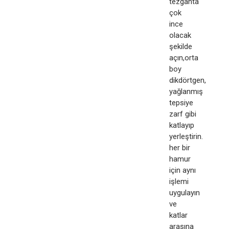
tezgahta
çok
ince
olacak
şekilde
açın,orta
boy
dikdörtgen,
yağlanmış
tepsiye
zarf gibi
katlayıp
yerleştirin.
her bir
hamur
için aynı
işlemi
uygulayın
ve
katlar
arasına