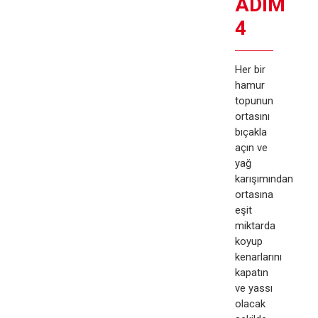
ADIM
4
Her bir
hamur
topunun
ortasını
bıçakla
açın ve
yağ
karışımından
ortasına
eşit
miktarda
koyup
kenarlarını
kapatın
ve yassı
olacak