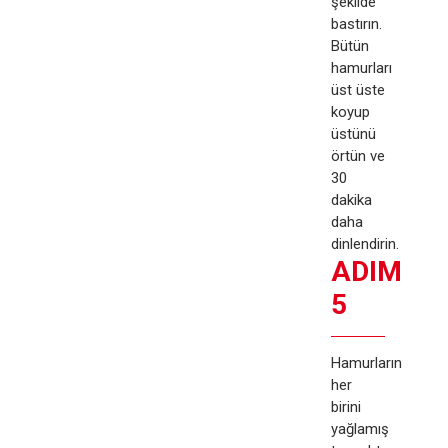
şekilde
bastırın.
Bütün
hamurları
üst üste
koyup
üstünü
örtün ve
30
dakika
daha
dinlendirin.
ADIM
5
Hamurların
her
birini
yağlamış