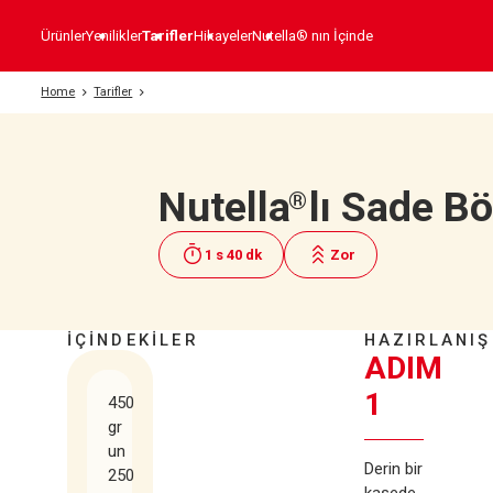
Ürünler
Yenilikler
Tarifler
Hikayeler
Nutella® nın İçinde
Home
Tarifler
Nutella
lı Sade B
®
1 s 40 dk
Zor
İÇİNDEKİLER
HAZIRLANIŞ
ADIM
1
450
gr
un
Derin bir
250
kasede