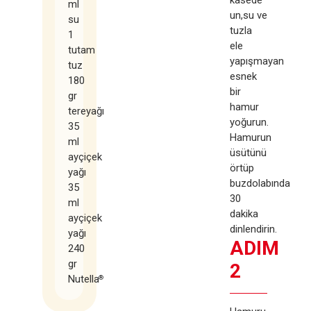
ml
un,su ve
su
tuzla
1
ele
tutam
yapışmayan
tuz
esnek
180
bir
gr
hamur
tereyağı
yoğurun.
35
Hamurun
ml
üsütünü
ayçiçek
örtüp
yağı
buzdolabında
35
30
ml
dakika
ayçiçek
dinlendirin.
yağı
ADIM
240
gr
2
Nutella
®