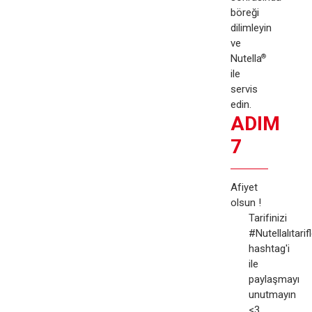
böreği
dilimleyin
ve
Nutella
®
ile
servis
edin.
ADIM
7
Afiyet
olsun !
Tarifinizi
#Nutellalıtarif
hashtag'i
ile
paylaşmayı
unutmayın
<3