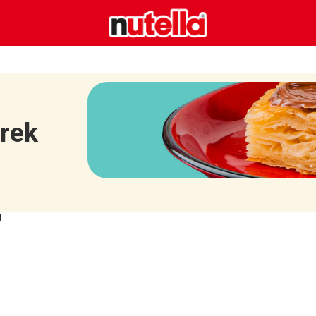
örek
I