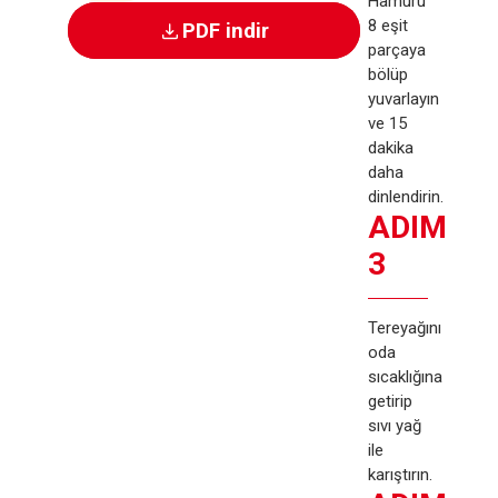
Hamuru
8 eşit
PDF indir
parçaya
bölüp
yuvarlayın
ve 15
dakika
daha
dinlendirin.
ADIM
3
Tereyağını
oda
sıcaklığına
getirip
sıvı yağ
ile
karıştırın.