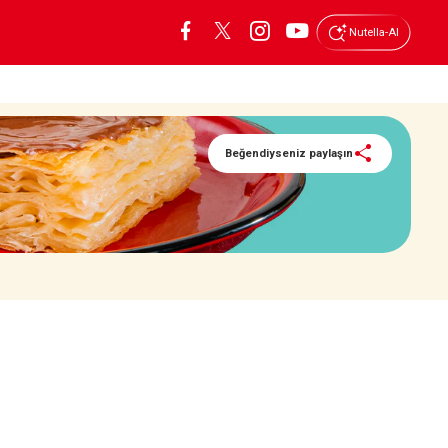
Nutella-AI
Beğendiyseniz paylaşın