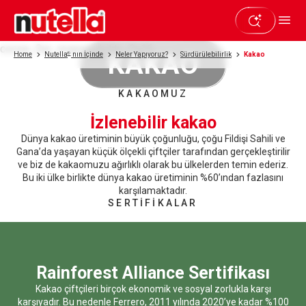
cocoa_Our_responsibility_9x16
KAKAO
Home
Nutella
®
nın İçinde
Neler Yapıyoruz?
Sürdürülebilirlik
Kakao
KAKAOMUZ
İzlenebilir kakao
Dünya kakao üretiminin büyük çoğunluğu, çoğu Fildişi Sahili ve
Gana’da yaşayan küçük ölçekli çiftçiler tarafından gerçekleştirilir
ve biz de kakaomuzu ağırlıklı olarak bu ülkelerden temin ederiz.
Bu iki ülke birlikte dünya kakao üretiminin %60’ından fazlasını
karşılamaktadır.
SERTİFİKALAR
Rainforest Alliance Sertifikası
Kakao çiftçileri birçok ekonomik ve sosyal zorlukla karşı
karşıyadır. Bu nedenle Ferrero, 2011 yılında 2020’ye kadar %100