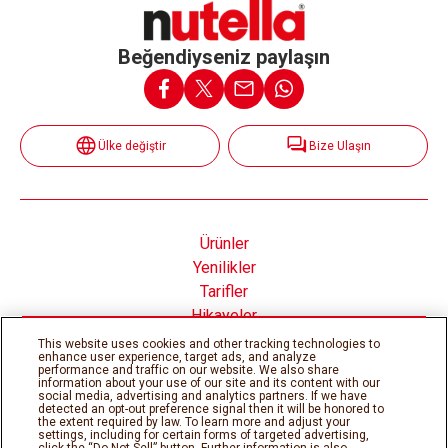
Beğendiyseniz paylaşın
Ülke değiştir
Bize Ulaşın
Ürünler
Yenilikler
Tarifler
Hikayeler
Nutella® nın İçinde
This website uses cookies and other tracking technologies to
enhance user experience, target ads, and analyze
performance and traffic on our website. We also share
information about your use of our site and its content with our
social media, advertising and analytics partners. If we have
detected an opt-out preference signal then it will be honored to
the extent required by law. To learn more and adjust your
Çerez Politikası
Gizlilik Politikası
settings, including for certain forms of targeted advertising,
Teknik gereksinimler
Kullanım şartları