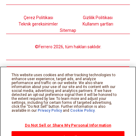
Çerez Politikası
Gizlilik Politikası
Teknik gereksinimler
Kullanım şartları
Sitemap
©Ferrero 2026, tüm hakları saklıdır.
This website uses cookies and other tracking technologies to
enhance user experience, target ads, and analyze
performance and traffic on our website. We also share
information about your use of our site and its content with our
social media, advertising and analytics partners. If we have
detected an opt-out preference signal then it will be honored to
the extent required by law. To learn more and adjust your
settings, including for certain forms of targeted advertising,
click the “Do Not Sell” button. Further information is also
available in our
Privacy Policy
and
Cookie Policy
.
Do Not Sell or Share My Personal Information