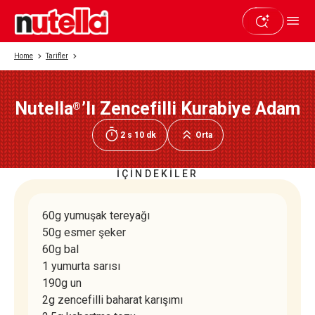
Home
Tarifler
Nutella
’lı Zencefilli Kurabiye Adam
®
Beğendiyseniz paylaşın
2 s 10 dk
Orta
İÇİNDEKİLER
60g yumuşak tereyağı
50g esmer şeker
60g bal
1 yumurta sarısı
190g un
2g zencefilli baharat karışımı