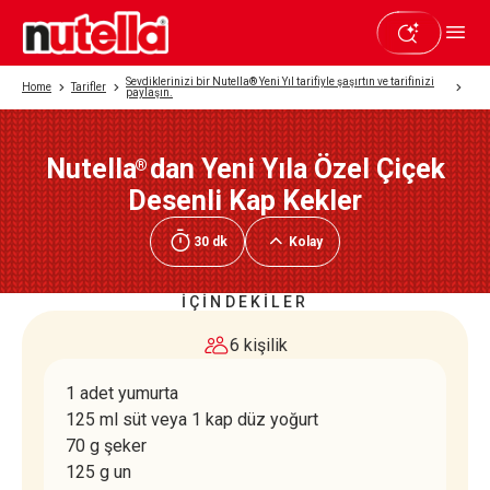
Sevdiklerinizi bir Nutella® Yeni Yıl tarifiyle şaşırtın ve tarifinizi
Home
Tarifler
paylaşın.
Nutella
dan Yeni Yıla Özel Çiçek
®
Beğendiyseniz paylaşın
Desenli Kap Kekler
30 dk
Kolay
İÇİNDEKİLER
6 kişilik
1 adet yumurta
125 ml süt veya 1 kap düz yoğurt
70 g şeker
125 g un