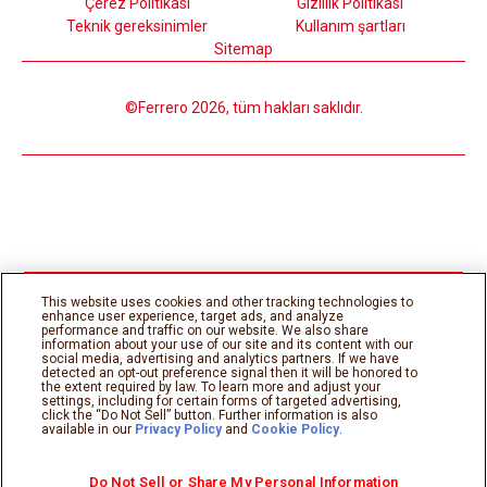
Çerez Politikası
Gizlilik Politikası
Teknik gereksinimler
Kullanım şartları
Sitemap
©Ferrero 2026, tüm hakları saklıdır.
This website uses cookies and other tracking technologies to
enhance user experience, target ads, and analyze
performance and traffic on our website. We also share
information about your use of our site and its content with our
social media, advertising and analytics partners. If we have
detected an opt-out preference signal then it will be honored to
the extent required by law. To learn more and adjust your
settings, including for certain forms of targeted advertising,
click the “Do Not Sell” button. Further information is also
available in our
Privacy Policy
and
Cookie Policy
.
Do Not Sell or Share My Personal Information