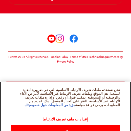
Arabic
تابعنا على
تابعنا على facebook
تابعنا على instagram
تابعنا على youtube
Cookie Policy
Terms of Use
Technical Requirements
@Ferrero 2026 All rights reserved.
Privacy Policy
نحن نستخدم ملفات تعريف الارتباط الأساسية التي هي ضرورية للغاية
لتشغيل هذا الموقع وملفات تعريف الارتباط غير الأساسية لأغراض الأداء
والوظيفية أو التسويقية. يمكنك قبول أو رفض أو إدارة ملفات تعريف
الارتباط غير الأساسية بالنقر على الخيار المفضل لديك. لمزيد من
المعلومات، يرجى قراءة سياسة
مزيد من المعلومات حول خصوصيتك
.
إعدادات ملف تعريف الارتباط
رفض