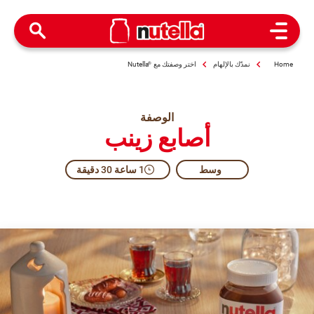
Open Menu
Home
نمدّك بالإلهام
اختر وصفتك مع
®
Nutella
الوصفة
أصابع زينب
وسط​
1 ساعة 30 دقيقة