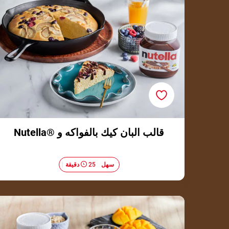
قالب البان كيك بالفواكه و ®Nutella
سهل
25 دقيقة
شوفان الليل مع بذور الشيا والمانجو <br> والـــ ®Nutella