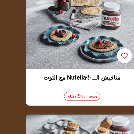
مناقيش الــ ®Nutella مع التوت
وسط​
30 دقيقة
مافن الشوفان والطحينة مع ®Nutella