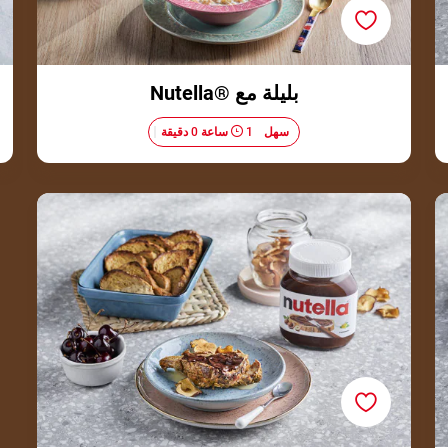
بليلة مع ®Nutella
سهل
1 ساعة 0 دقيقة
توست فرنسي مخبوز مع ®Nutella وتفاح مجفف