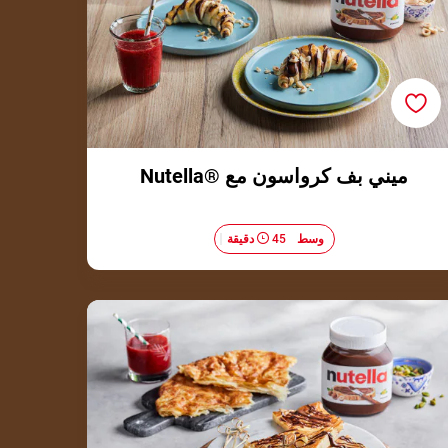
ميني بف كرواسون مع ®Nutella
وسط​
45 دقيقة
مربعات الفطير بالـــ ®Nutella والفستق الحلبي