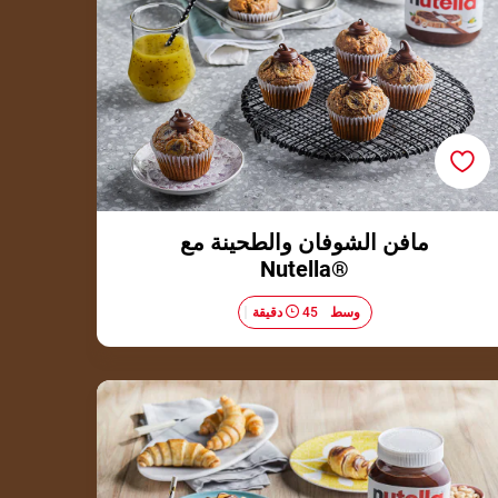
مافن الشوفان والطحينة مع
®Nutella
وسط​
45 دقيقة
ميني بف كرواسون مع ®Nutella