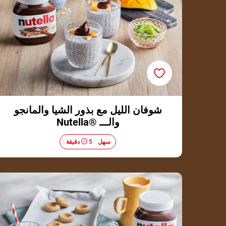
شوفان الليل مع بذور الشيا والمانجو
والـــ ®Nutella
سهل
5 دقيقة
كوكيز أصابع الشوفان بالـــ ®Nutella