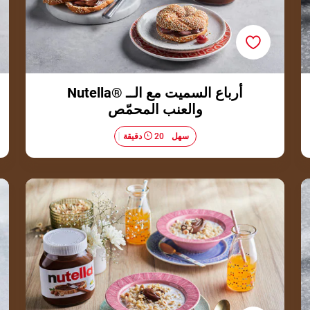
أرباع السميت مع الــ ®Nutella
والعنب المحمّص
سهل
20 دقيقة
بليلة مع ®Nutella