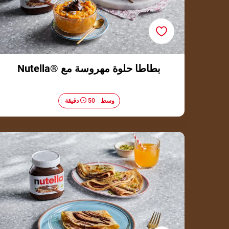
بطاطا حلوة مهروسة مع ®Nutella
وسط​
50 دقيقة
كريب القمح الاسمر مع ®Nutella