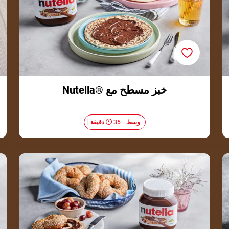
خبز مسطح مع ®Nutella
وسط​
35 دقيقة
أرباع السميت مع الــ ®Nutella والعنب المحمّص