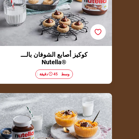
كوكيز أصابع الشوفان بالـــ
®Nutella
وسط​
45 دقيقة
بطاطا حلوة مهروسة مع ®Nutella