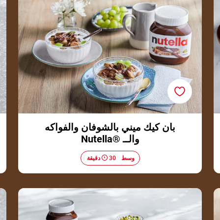
بان كيك ميني بالشوفان والفواكه
والــ ®Nutella
وسط​
30 دقيقة
سمبوسك مفتوحة بالــ ®Nutella