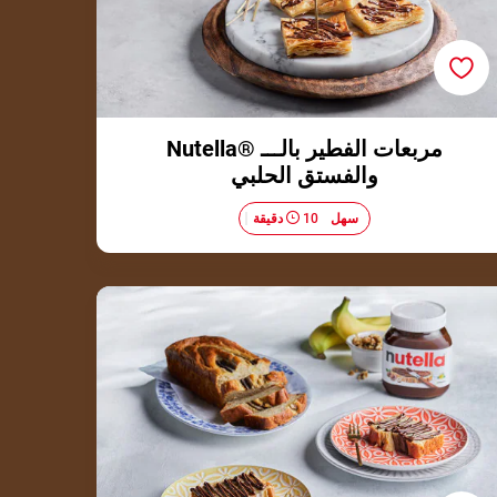
مربعات الفطير بالـــ ®Nutella
والفستق الحلبي
سهل
10 دقيقة
خبز الموز بالــ ®Nutella