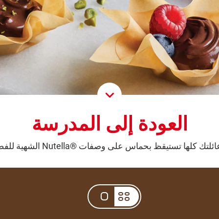
roll Down
العودة إلى المدرسة
لتك كلها تستيقظ بحماس على وصفات ®Nutella الشهية للفطور!