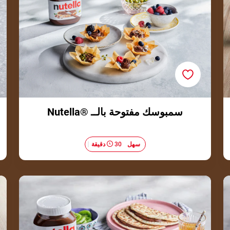
سمبوسك مفتوحة بالــ ®Nutella
سهل
30 دقيقة
خبز مسطح مع ®Nutella