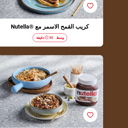
كريب القمح الاسمر مع ®Nutella
وسط​
30 دقيقة
عصيدة مخبوزة بالتفاح و®Nutella