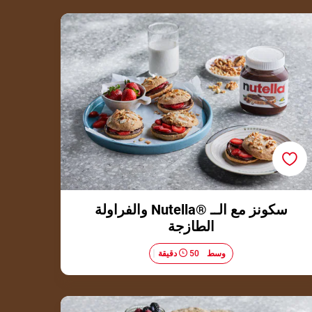
سكونز مع الــ ®Nutella والفراولة الطازجة
سكونز مع الــ ®Nutella والفراولة
الطازجة
وسط​
50 دقيقة
مناقيش الــ ®Nutella مع التوت