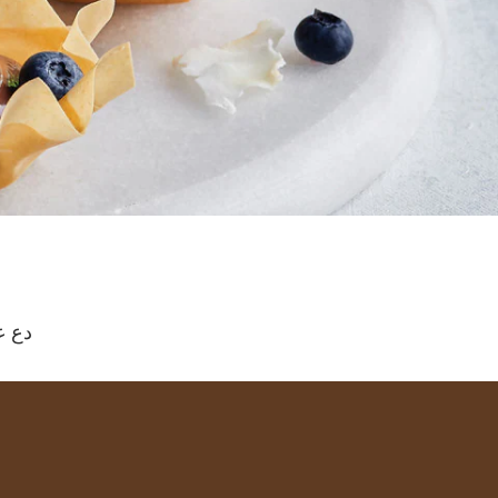
دع عائ