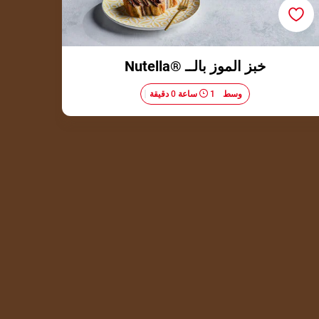
خبز الموز بالــ ®Nutella
وسط​
1 ساعة 0 دقيقة