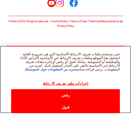
تابعنا على facebook
تابعنا على instagram
تابعنا على youtube
Cookie Policy
Terms of Use
Technical Requirements
@Ferrero 2026 All rights reserved.
Privacy Policy
نحن نستخدم ملفات تعريف الارتباط الأساسية التي هي ضرورية للغاية
لتشغيل هذا الموقع وملفات تعريف الارتباط غير الأساسية لأغراض الأداء
والوظيفية أو التسويقية. يمكنك قبول أو رفض أو إدارة ملفات تعريف
الارتباط غير الأساسية بالنقر على الخيار المفضل لديك. لمزيد من
المعلومات، يرجى قراءة سياسة
مزيد من المعلومات حول خصوصيتك
.
إعدادات ملف تعريف الارتباط
رفض
قبول