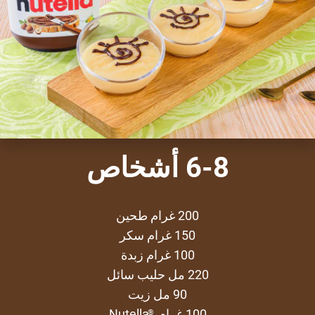
6-8 أشخاص
200 غرام طحين
150 غرام سكر
100 غرام زبدة
220 مل حليب سائل
90 مل زيت
100 غرام
Nutella
®