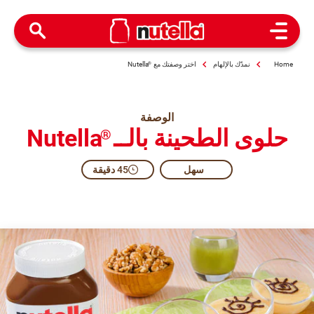
Open Menu
Home
نمدّك بالإلهام
اختر وصفتك مع
®
Nutella
الوصفة
حلوى الطحينة بالــ
Nutella
®
سهل
45 دقيقة