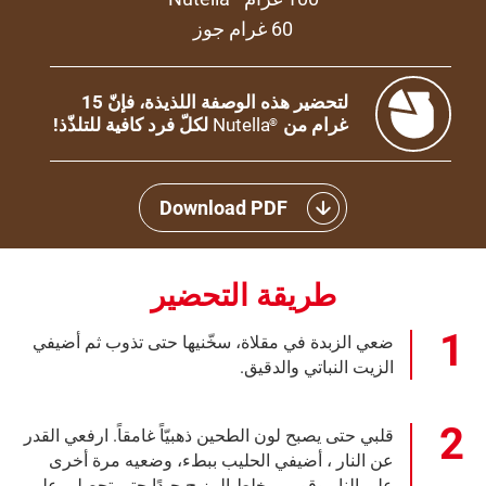
60 غرام جوز
لتحضير هذه الوصفة اللذيذة، فإنّ 15
غرام من
Nutella
لكلّ فرد كافية للتلذّذ!
®
Download PDF
طريقة التحضير
ضعي الزبدة في مقلاة، سخّنيها حتى تذوب ثم أضيفي
الزيت النباتي والدقيق.
قلبي حتى يصبح لون الطحين ذهبيّاً غامقاً. ارفعي القدر
عن النار ، أضيفي الحليب ببطء، وضعيه مرة أخرى
على النار وقومي بخلط المزيج جيدًا حتى تحصلي على