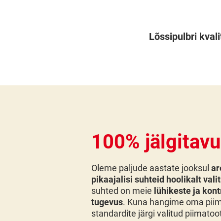
Lõssipulbri kvali
100% jälgitav
Oleme paljude aastate jooksul
ar
pikaajalisi suhteid hoolikalt val
suhted on meie
lühikeste ja kont
tugevus
. Kuna hangime oma piim
standardite järgi valitud piimatoot