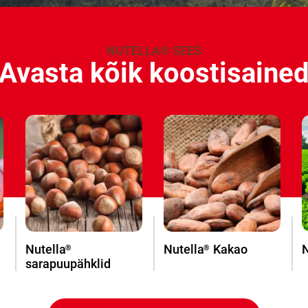
NUTELLA® SEES
Avasta kõik koostisaine
Nutella
Nutella
Kakao
N
®
®
sarapuupähklid