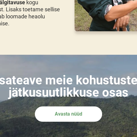
jälgitavuse
kogu
t. Lisaks toetame sellise
gab loomade heaolu
ise.
isateave meie kohustuste
jätkusuutlikkuse osas
Avasta nüüd