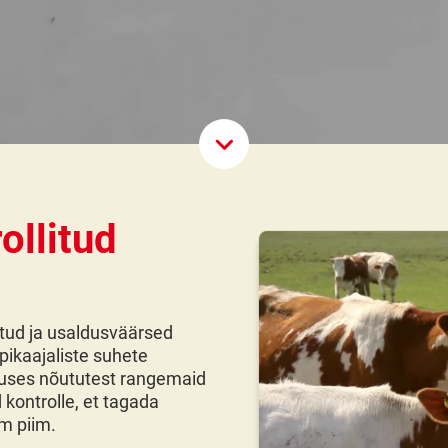
Scroll D
ollitud
itud ja usaldusväärsed
 pikaajaliste suhete
uses nõututest rangemaid
 kontrolle, et tagada
m piim.