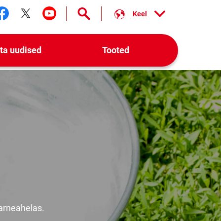
Keel
Jälgi meid facebook
Jälgi meid twitter
Jälgi meid youtube
ta uudised
Tooted
tarneahelas.