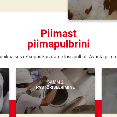
Piimast
piimapulbrini
unikaalses retseptis kasutame lõssipulbrit. Avasta piima
SAMM 2
PASTÖRISEERIMINE