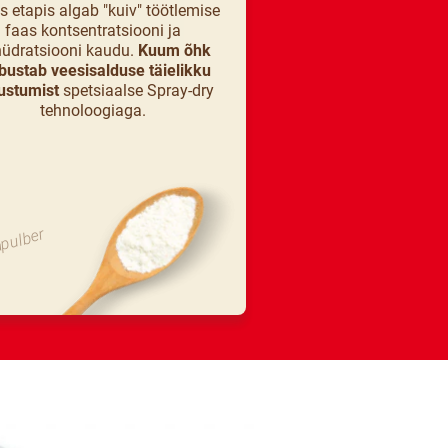
es etapis algab "kuiv" töötlemise
faas kontsentratsiooni ja
üdratsiooni kaudu.
Kuum õhk
bustab veesisalduse täielikku
ustumist
spetsiaalse Spray-dry
tehnoloogiaga.
pulber