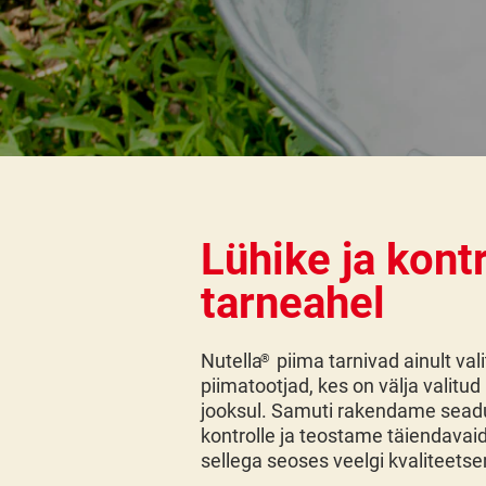
Lühike ja kontr
tarneahel
Nutella
piima tarnivad ainult val
®
piimatootjad, kes on välja valitud
jooksul. Samuti rakendame sead
kontrolle ja teostame täiendavaid
sellega seoses veelgi kvaliteetse