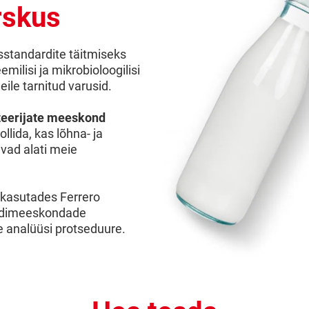
rskus
sstandardite täitmiseks
eemilisi ja mikrobioloogilisi
ile tarnitud varusid.
teerijate meeskond
rollida, kas lõhna- ja
vad alati meie
 kasutades Ferrero
teedimeeskondade
e analüüsi protseduure.