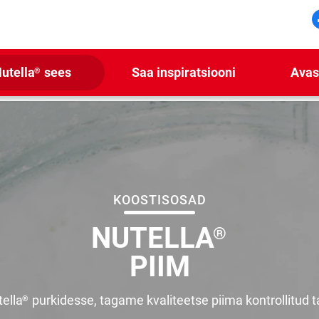
utella
sees
Saa inspiratsiooni
Avas
®
KOOSTISOSAD
NUTELLA
®
PIIM
ella
purkidesse, tagame kvaliteetse piima kontrollitud 
®