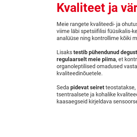
Kvaliteet ja vä
Meie rangete kvaliteedi- ja ohutu
viime läbi spetsiifilisi füüsikalis-k
analüüse ning kontrollime kõiki me
Lisaks
testib pühendunud degus
regulaarselt meie piima
, et kont
organoleptilised omadused vasta
kvaliteedinõuetele.
Seda
pidevat seiret
teostatakse,
tsentraalsete ja kohalike kvali
kaasaegseid kirjeldava sensoors