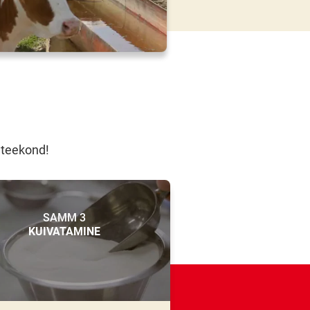
 teekond!
SAMM 3
KUIVATAMINE