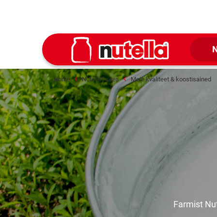
N
Home
Nutella
sees
Meie kvaliteet & koostisained
®
Farmist Nut