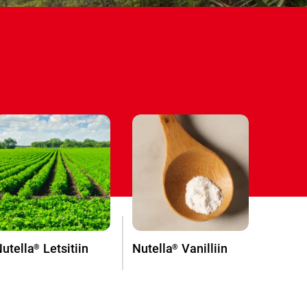
d
utella
Letsitiin
Nutella
Vanilliin
®
®