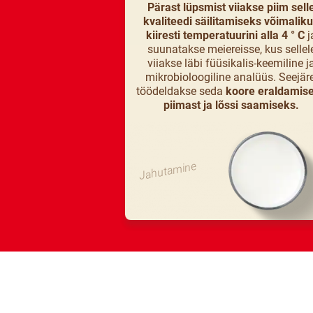
Pärast lüpsmist viiakse piim sell
kvaliteedi säilitamiseks võimaliku
kiiresti temperatuurini alla 4 ° C
j
suunatakse meiereisse, kus sellel
viiakse läbi füüsikalis-keemiline j
mikrobioloogiline analüüs. Seejäre
töödeldakse seda
koore eraldamis
piimast ja lõssi saamiseks.
Jahutamine