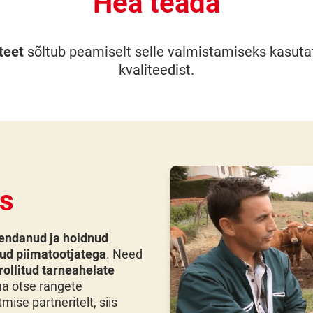
Hea teada
teet
sõltub peamiselt selle valmistamiseks kasuta
kvaliteedist.
us
endanud ja hoidnud
itud piimatootjatega
. Need
rollitud tarneahelate
a otse rangete
mise partneritelt, siis