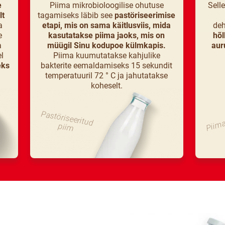
e
Piima mikrobioloogilise ohutuse
Sell
lt
tagamiseks läbib see
pastöriseerimise
a
etapi, mis on sama käitlusviis, mida
deh
e
kasutatakse piima jaoks, mis on
hõl
a
müügil Sinu kodupoe külmkapis.
aur
l
Piima kuumutatakse kahjulike
eks
bakterite eemaldamiseks 15 sekundit
temperatuuril 72 ° C ja jahutatakse
koheselt.
Pastöriseeritud
Piima
piim