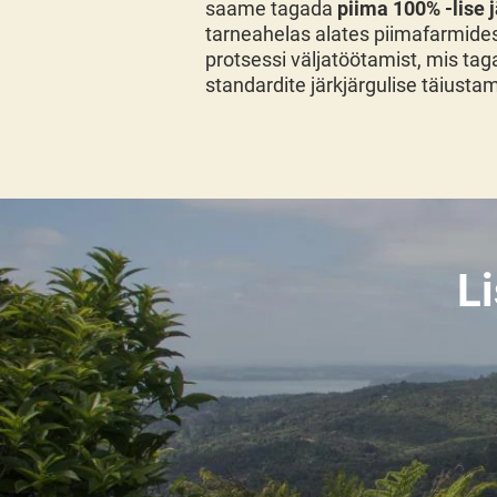
saame tagada
piima 100% -lise 
tarneahelas alates piimafarmides
protsessi väljatöötamist, mis ta
standardite järkjärgulise täiustam
L